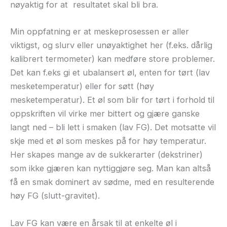
nøyaktig for at
resultatet skal bli bra.
Min oppfatning er at meskeprosessen er aller
viktigst, og slurv eller unøyaktighet her (f.eks. dårlig
kalibrert termometer) kan medføre store problemer.
Det kan f.eks gi et ubalansert øl, enten for tørt (lav
mesketemperatur) eller for søtt (høy
mesketemperatur). Et øl som blir for tørt i forhold til
oppskriften vil virke mer bittert og gjære ganske
langt ned – bli lett i smaken (lav FG). Det motsatte vil
skje med et øl som meskes på for høy temperatur.
Her skapes mange av de sukkerarter (dekstriner)
som ikke gjæren kan nyttiggjøre seg. Man kan altså
få en smak dominert av sødme, med en resulterende
høy FG (slutt-gravitet).
Lav FG kan være en årsak til at enkelte øl i