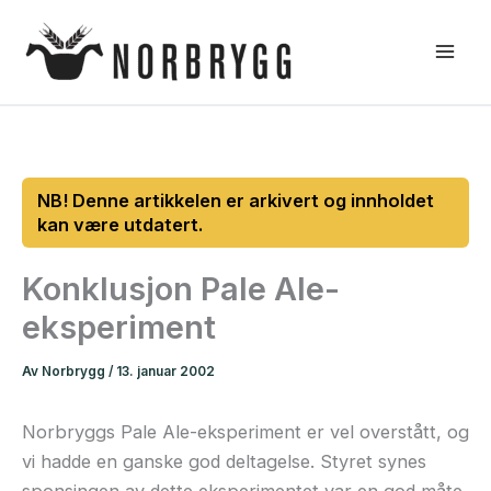
Hopp
rett
til
innholdet
Konklusjon Pale Ale-
eksperiment
Av
Norbrygg
/
13. januar 2002
Norbryggs Pale Ale-eksperiment er vel overstått, og
vi hadde en ganske god deltagelse. Styret synes