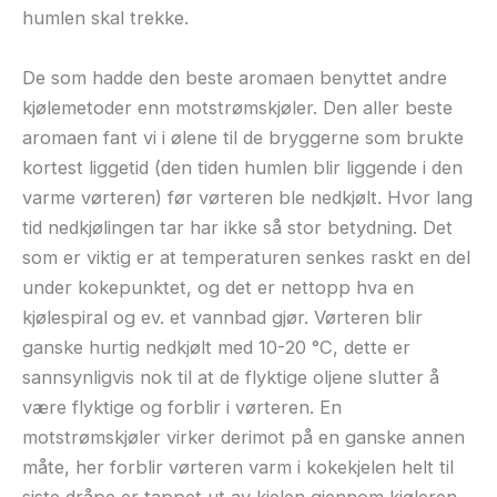
humlen skal trekke.
De som hadde den beste aromaen benyttet andre
kjølemetoder enn motstrømskjøler. Den aller beste
aromaen fant vi i ølene til de bryggerne som brukte
kortest liggetid (den tiden humlen blir liggende i den
varme vørteren) før vørteren ble nedkjølt. Hvor lang
tid nedkjølingen tar har ikke så stor betydning. Det
som er viktig er at temperaturen senkes raskt en del
under kokepunktet, og det er nettopp hva en
kjølespiral og ev. et vannbad gjør. Vørteren blir
ganske hurtig nedkjølt med 10-20 °C, dette er
sannsynligvis nok til at de flyktige oljene slutter å
være flyktige og forblir i vørteren. En
motstrømskjøler virker derimot på en ganske annen
måte, her forblir vørteren varm i kokekjelen helt til
siste dråpe er tappet ut av kjelen gjennom kjøleren.