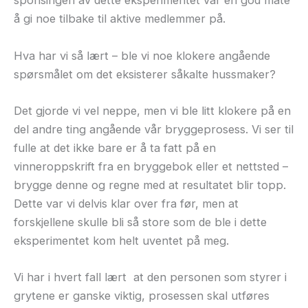
sponsingen av dette eksperimentet var en god måte
å gi noe tilbake til aktive medlemmer på.
Hva har vi så lært – ble vi noe klokere angående
spørsmålet om det eksisterer såkalte hussmaker?
Det gjorde vi vel neppe, men vi ble litt klokere på en
del andre ting angående vår bryggeprosess. Vi ser til
fulle at det ikke bare er å ta fatt på en
vinneroppskrift fra en bryggebok eller et nettsted –
brygge denne og regne med at resultatet blir topp.
Dette var vi delvis klar over fra før, men at
forskjellene skulle bli så store som de ble i dette
eksperimentet kom helt uventet på meg.
Vi har i hvert fall lært
at den personen som styrer i
grytene er ganske viktig, prosessen skal utføres