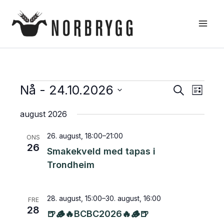
Hopp
rett
til
innholdet
Arrangementer
Nå
 - 
24.10.2026
Arrangement
Arran
Søk
Liste
Search
Views
Velg
august 2026
dato.
and
Naviga
Views
26. august, 18:00
–
21:00
ONS
Navigation
26
Smakekveld med tapas i
Trondheim
28. august, 15:00
–
30. august, 16:00
FRE
28
🍺🪵🔥BCBC2026🔥🪵🍺