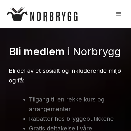
Hopp
rett
til
innholdet
Bli medlem
i Norbrygg
Bli del av et sosialt og inkluderende miljø
og få:
Tilgang til en rekke kurs og
arrangementer
Rabatter hos bryggebutikkene
Gratis deltakelse i våre