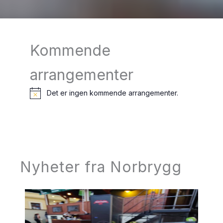
Kommende
arrangementer
Det er ingen kommende arrangementer.
M
e
r
k
n
a
d
Nyheter fra Norbrygg