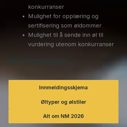
konkurranser
Mulighet for opplæring og
sertifisering som øldommer
Mulighet til å sende inn øl til
vurdering utenom konkurranser
Mer om medlemskap …
Innmeldingsskjema
Øltyper og ølstiler
Alt om NM 2026