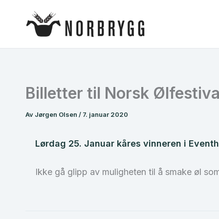
Hopp
rett
til
innholdet
Billetter til Norsk Ølfesti
Av
Jørgen Olsen
/
7. januar 2020
Lørdag 25. Januar kåres vinneren i Eventhal
Ikke gå glipp av muligheten til å smake øl so