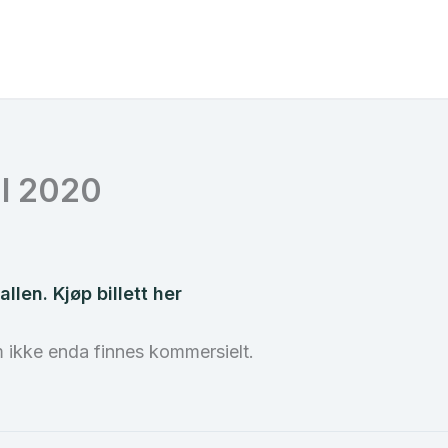
val 2020
len. Kjøp billett her
m ikke enda finnes kommersielt.