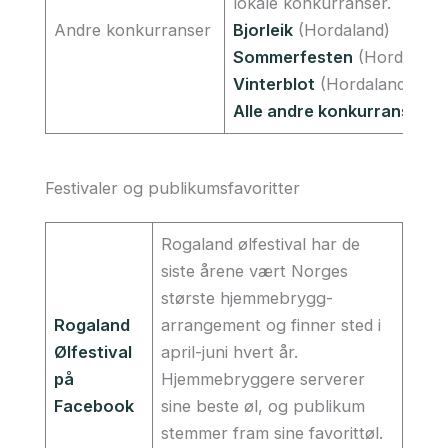
lokale konkurranser.
Andre konkurranser
Bjorleik
(Hordaland)
Sommerfesten
(Hordaland
Vinterblot
(Hordaland)
Alle andre konkurranser
Festivaler og publikumsfavoritter
Rogaland ølfestival har de
siste årene vært Norges
største hjemmebrygg-
Rogaland
arrangement og finner sted i
Ølfestival
april-juni hvert år.
på
Hjemmebryggere serverer
Facebook
sine beste øl, og publikum
stemmer fram sine favorittøl.