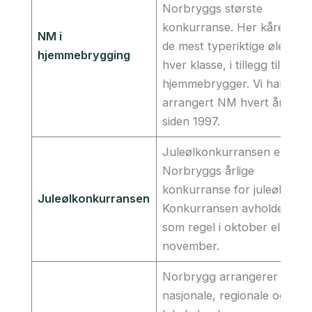
Norbryggs største
konkurranse. Her kårer vi
NM i
de mest typeriktige ølene i
hjemmebrygging
hver klasse, i tillegg til Året
hjemmebrygger. Vi har
arrangert NM hvert år
siden 1997.
Juleølkonkurransen er
Norbryggs årlige
konkurranse for juleøl.
Juleølkonkurransen
Konkurransen avholdes
som regel i oktober eller
november.
Norbrygg arrangerer flere
nasjonale, regionale og