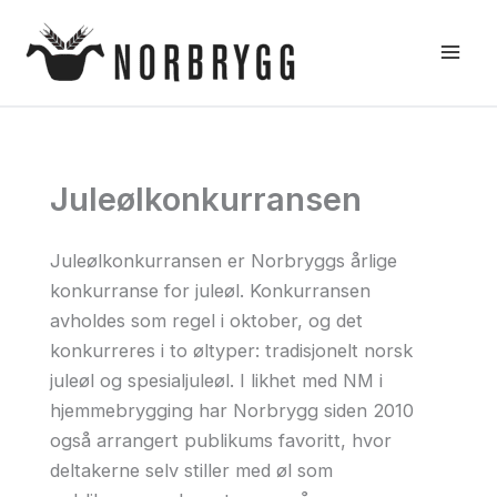
Hopp
rett
til
innholdet
Juleølkonkurransen
Juleølkonkurransen er Norbryggs årlige
konkurranse for juleøl. Konkurransen
avholdes som regel i oktober, og det
konkurreres i to øltyper: tradisjonelt norsk
juleøl og spesialjuleøl. I likhet med NM i
hjemmebrygging har Norbrygg siden 2010
også arrangert publikums favoritt, hvor
deltakerne selv stiller med øl som