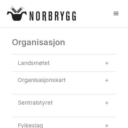
Hopp
rett
til
innholdet
Organisasjon
Landsmøtet
+
Organisasjonskart
+
Sentralstyret
+
Fylkeslag
+