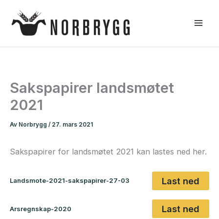
Hopp
rett
til
innholdet
Sakspapirer landsmøtet
2021
Av
Norbrygg
/
27. mars 2021
Sakspapirer for landsmøtet 2021 kan lastes ned her.
Last ned
Landsmote-2021-sakspapirer-27-03
Last ned
Arsregnskap-2020