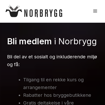
Hopp
rett
til
innholdet
Bli medlem
i Norbrygg
Bli del av et sosialt og inkluderende miljø
og få:
Tilgang til en rekke kurs og
arrangementer
Rabatter hos bryggebutikkene
Gratis deltakelse i våre