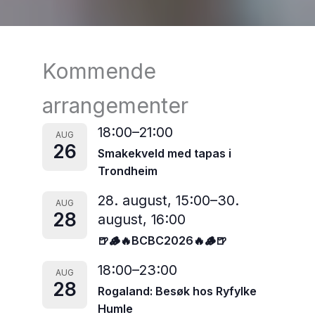
Kommende
arrangementer
18:00
–
21:00
AUG
26
Smakekveld med tapas i
Trondheim
28. august, 15:00
–
30.
AUG
28
august, 16:00
🍺🪵🔥BCBC2026🔥🪵🍺
18:00
–
23:00
AUG
28
Rogaland: Besøk hos Ryfylke
Humle