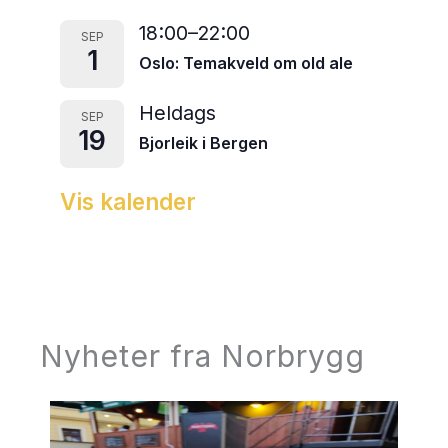
18:00
–
22:00
SEP
1
Oslo: Temakveld om old ale
Heldags
SEP
19
Bjorleik i Bergen
Vis kalender
Nyheter fra Norbrygg