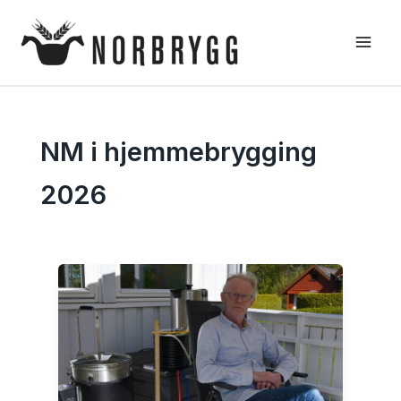
Hopp
rett
til
innholdet
NM i hjemmebrygging
2026