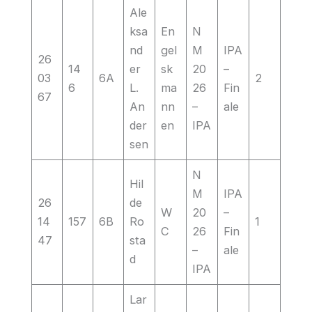
Ale
ksa
En
N
nd
gel
M
IPA
26
14
er
sk
20
–
03
6A
2
6
L.
ma
26
Fin
67
An
nn
–
ale
der
en
IPA
sen
N
Hil
M
IPA
26
de
W
20
–
14
157
6B
Ro
1
C
26
Fin
47
sta
–
ale
d
IPA
Lar