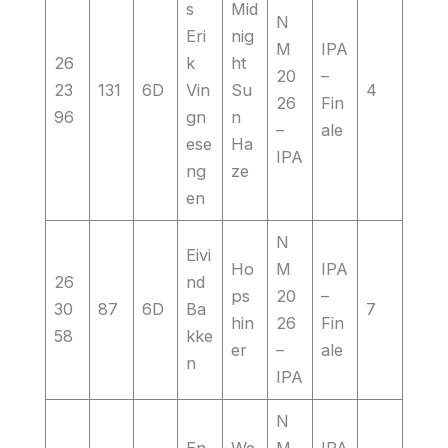
s
Mid
N
Eri
nig
M
IPA
26
k
ht
20
–
23
131
6D
Vin
Su
4
26
Fin
96
gn
n
–
ale
ese
Ha
IPA
ng
ze
en
N
Eivi
Ho
M
IPA
26
nd
ps
20
–
30
87
6D
Ba
7
hin
26
Fin
58
kke
er
–
ale
n
IPA
N
En
We
M
IPA