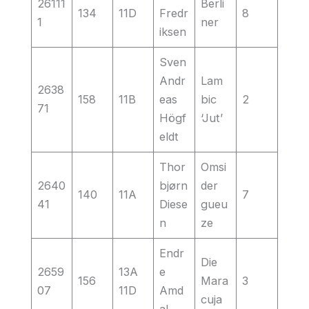
26111
Berli
134
11D
Fredr
8
1
ner
iksen
Sven
Andr
Lam
2638
158
11B
eas
bic
2
71
Högf
‘Jut’
eldt
Thor
Omsi
2640
bjørn
der
140
11A
7
41
Diese
gueu
n
ze
Endr
Die
2659
13A
e
156
Mara
3
07
11D
Amd
cuja