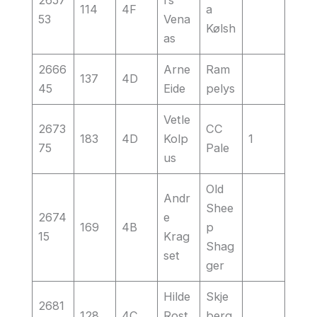
2657
rs
114
4F
a
53
Vena
Kølsh
as
2666
Arne
Ram
137
4D
45
Eide
pelys
Vetle
2673
CC
183
4D
Kolp
1
75
Pale
us
Old
Andr
Shee
2674
e
169
4B
p
15
Krag
Shag
set
ger
Hilde
Skje
2681
128
4C
Rost
berg