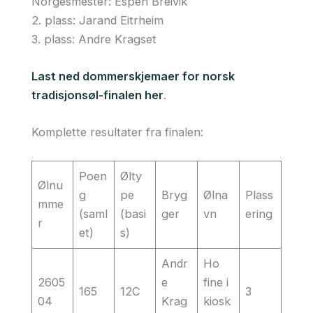
Norgesmester: Espen Breivik
2. plass: Jarand Eitrheim
3. plass: Andre Kragset
Last ned dommerskjemaer for norsk
tradisjonsøl-finalen her
.
Komplette resultater fra finalen:
Poen
Ølty
Ølnu
g
pe
Bryg
Ølna
Plass
mme
(saml
(basi
ger
vn
ering
r
et)
s)
Andr
Ho
2605
e
fine i
165
12C
3
04
Krag
kiosk