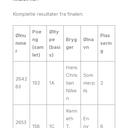
Komplette resultater fra finalen:
Poe
Ølty
Ølnu
Plas
ng
pe
Bryg
Ølna
mme
serin
(sam
(basi
ger
vn
r
g
let)
s)
Hans
Chris
Som
2642
192
1A
tian
merp
2
83
Nilse
ils
n
Kenn
eth
En
2653
158
1C
T.
ny
6