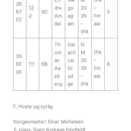
26
12
dre
go
20
–
87
6C
5
2
Am
ag
26
Fin
02
dal
ain
–
ale
IPA
Th
Gal
N
om
acti
M
IPA
26
as
cal
20
–
93
111
6B
6
Aa
Gr
26
Fin
09
sb
ud
–
ale
erg
ge
IPA
F. Hvete og syrlig
Norgesmester: Einar Michelsen
2. plass: Sven Andreas Högfeldt