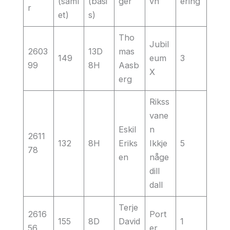
(saml
(basi
ger
vn
ering
r
et)
s)
Tho
Jubil
2603
13D
mas
149
eum
3
99
8H
Aasb
X
erg
Rikss
vane
Eskil
n
2611
132
8H
Eriks
Ikkje
5
78
en
någe
dill
dall
Terje
2616
Port
155
8D
David
1
56
er