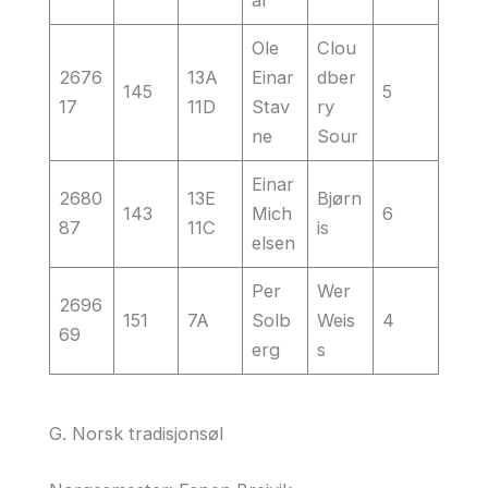
al
Ole
Clou
2676
13A
Einar
dber
145
5
17
11D
Stav
ry
ne
Sour
Einar
2680
13E
Bjørn
143
Mich
6
87
11C
is
elsen
Per
Wer
2696
151
7A
Solb
Weis
4
69
erg
s
G. Norsk tradisjonsøl