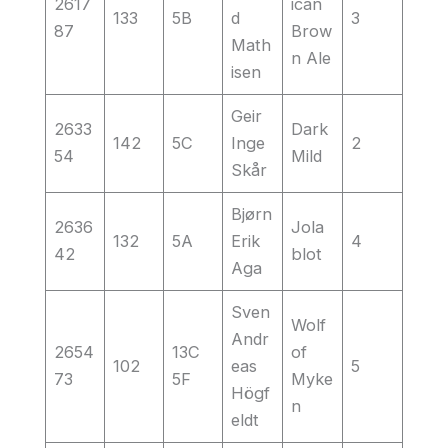
2617
ican
133
5B
d
3
87
Brow
Math
n Ale
isen
Geir
2633
Dark
142
5C
Inge
2
54
Mild
Skår
Bjørn
2636
Jola
132
5A
Erik
4
42
blot
Aga
Sven
Wolf
Andr
2654
13C
of
102
eas
5
73
5F
Myke
Högf
n
eldt