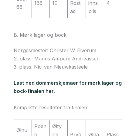
186
1E
Rost
inns
4
66
ad
pils
B. Mørk lager og bock
Norgesmester: Christer W. Elverum
2. plass: Marius Ampere Andreassen
3. plass: Nici van Nieuwkasteele
Last ned dommerskjemaer for mørk lager og
bock-finalen her
.
Komplette resultater fra finalen:
Poen
Ølty
Ølnu
g
pe
Bryg
Ølna
Plass