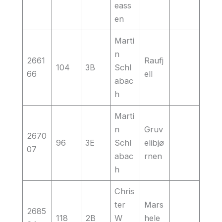
eass
en
Marti
n
2661
Raufj
104
3B
Schl
66
ell
abac
h
Marti
n
Gruv
2670
96
3E
Schl
elibjø
07
abac
rnen
h
Chris
ter
Mars
2685
118
2B
W
hele