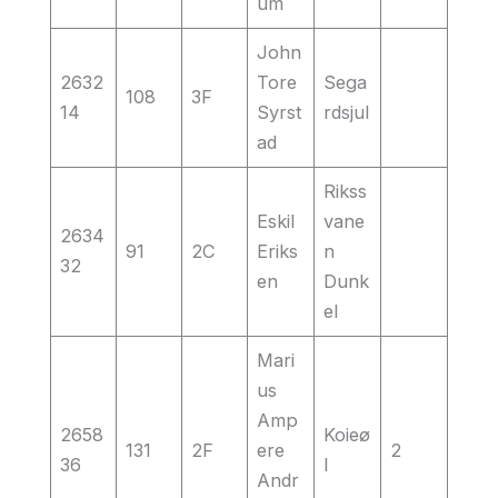
um
John
2632
Tore
Sega
108
3F
14
Syrst
rdsjul
ad
Rikss
Eskil
vane
2634
91
2C
Eriks
n
32
en
Dunk
el
Mari
us
Amp
2658
Koieø
131
2F
ere
2
36
l
Andr