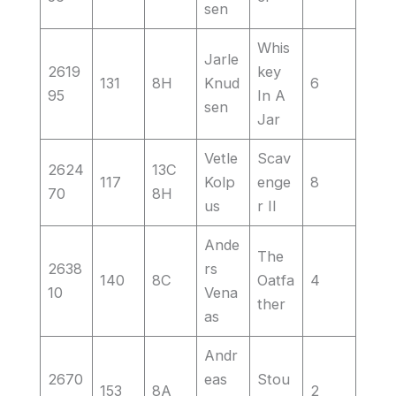
sen
Whis
Jarle
2619
key
131
8H
Knud
6
95
In A
sen
Jar
Vetle
Scav
2624
13C
117
Kolp
enge
8
70
8H
us
r II
Ande
The
2638
rs
140
8C
Oatfa
4
10
Vena
ther
as
Andr
2670
eas
Stou
153
8A
2