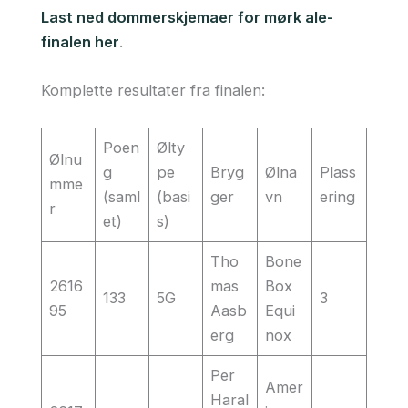
Last ned dommerskjemaer for mørk ale-
finalen her
.
Komplette resultater fra finalen:
Poen
Ølty
Ølnu
g
pe
Bryg
Ølna
Plass
mme
(saml
(basi
ger
vn
ering
r
et)
s)
Tho
Bone
2616
mas
Box
133
5G
3
95
Aasb
Equi
erg
nox
Per
Amer
Haral