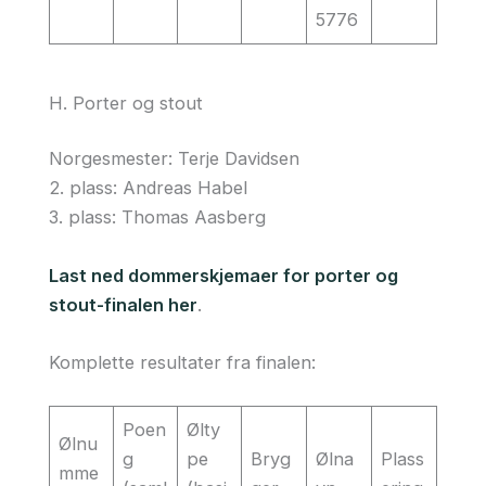
5776
H. Porter og stout
Norgesmester: Terje Davidsen
2. plass: Andreas Habel
3. plass: Thomas Aasberg
Last ned dommerskjemaer for porter og
stout-finalen her
.
Komplette resultater fra finalen:
Poen
Ølty
Ølnu
g
pe
Bryg
Ølna
Plass
mme