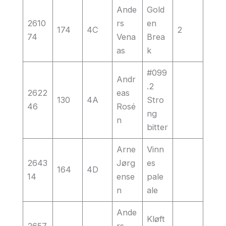
Ande
Gold
2610
rs
en
174
4C
2
74
Vena
Brea
as
k
#099
Andr
.2
2622
eas
130
4A
Stro
46
Rosé
ng
n
bitter
Arne
Vinn
2643
Jørg
es
164
4D
14
ense
pale
n
ale
Ande
Kløft