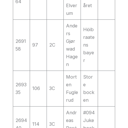
64
Elver
året
um
Ande
Höib
rs
raate
2691
Gjør
97
2C
ns
58
wad
baye
Hage
r
n
Mort
Stor
2693
en
e
106
3C
35
Fugle
bock
rud
en
Andr
#094
2694
eas
Juke
114
3C
40
Rosé
bock