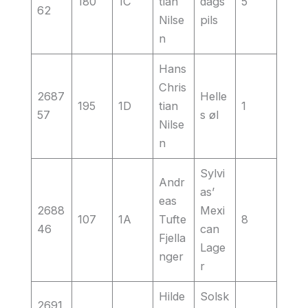
180
1C
tian
dags
5
62
Nilse
pils
n
Hans
Chris
2687
Helle
195
1D
tian
1
57
s øl
Nilse
n
Sylvi
Andr
as’
eas
2688
Mexi
107
1A
Tufte
8
46
can
Fjella
Lage
nger
r
Hilde
Solsk
2691