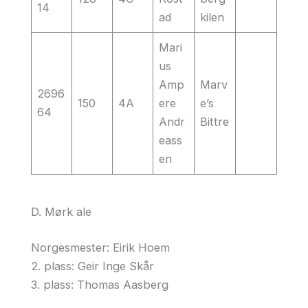
14
ad
kilen
Mari
us
Amp
Marv
2696
150
4A
ere
e’s
64
Andr
Bittre
eass
en
D. Mørk ale
Norgesmester: Eirik Hoem
2. plass: Geir Inge Skår
3. plass: Thomas Aasberg