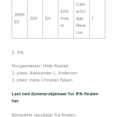
Cast
Eirik
erbri
2666
200
5H
Hoe
dge
1
63
m
Rese
rve
E. IPA
Norgesmester: Hilde Rostad
2. plass: Aleksander L. Andersen
3. plass: Hans Christian Nilsen
Last ned dommerskjemaer for IPA-finalen
her
.
Komplette resultater fra finalen: