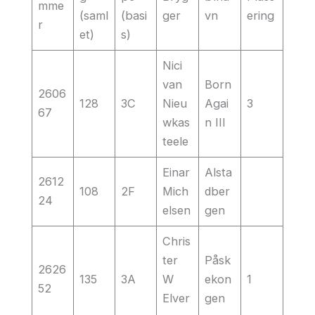
mme
(saml
(basi
ger
vn
ering
r
et)
s)
Nici
van
Born
2606
128
3C
Nieu
Agai
3
67
wkas
n III
teele
Einar
Alsta
2612
108
2F
Mich
dber
24
elsen
gen
Chris
ter
Påsk
2626
135
3A
W
ekon
1
52
Elver
gen