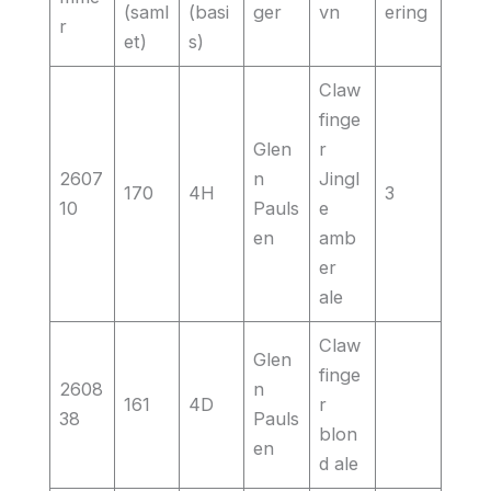
(saml
(basi
ger
vn
ering
r
et)
s)
Claw
finge
Glen
r
2607
n
Jingl
170
4H
3
10
Pauls
e
en
amb
er
ale
Claw
Glen
finge
2608
n
161
4D
r
38
Pauls
blon
en
d ale