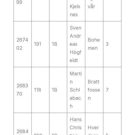
99
Kjels
vår
nes
Sven
Andr
2674
Bohe
191
1B
eas
3
02
men
Högf
eldt
Marti
n
Bratt
2683
118
1B
Schl
fosse
7
70
abac
n
h
Hans
Chris
Hver
2684