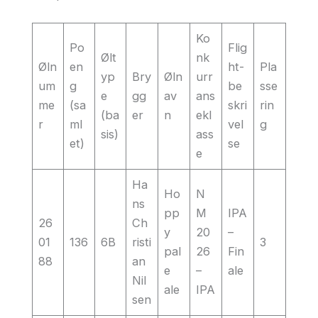
Ko
Po
Flig
Ølt
nk
Øln
en
ht-
Pla
yp
Bry
Øln
urr
um
g
be
sse
e
gg
av
ans
me
(sa
skri
rin
(ba
er
n
ekl
r
ml
vel
g
sis)
ass
et)
se
e
Ha
Ho
N
ns
pp
M
IPA
26
Ch
y
20
–
01
136
6B
risti
3
pal
26
Fin
88
an
e
–
ale
Nil
ale
IPA
sen