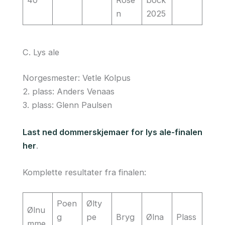
n
2025
C. Lys ale
Norgesmester: Vetle Kolpus
2. plass: Anders Venaas
3. plass: Glenn Paulsen
Last ned dommerskjemaer for lys ale-finalen
her
.
Komplette resultater fra finalen:
Poen
Ølty
Ølnu
g
pe
Bryg
Ølna
Plass
mme