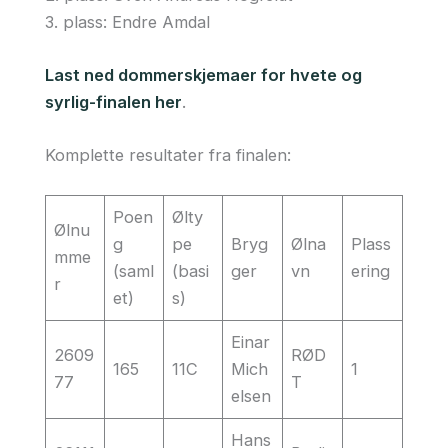
3. plass: Endre Amdal
Last ned dommerskjemaer for hvete og
syrlig-finalen her
.
Komplette resultater fra finalen:
Poen
Ølty
Ølnu
g
pe
Bryg
Ølna
Plass
mme
(saml
(basi
ger
vn
ering
r
et)
s)
Einar
2609
RØD
165
11C
Mich
1
77
T
elsen
Hans