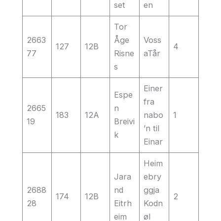
set
en
Tor
2663
Åge
Voss
127
12B
4
77
Risne
aTår
s
Einer
Espe
fra
2665
n
183
12A
nabo
1
19
Breivi
’n til
k
Einar
Heim
Jara
ebry
2688
nd
ggja
174
12B
2
28
Eitrh
Kodn
eim
øl