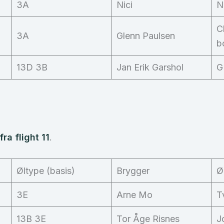
3A
Nici
N
C
3A
Glenn Paulsen
b
13D 3B
Jan Erik Garshol
G
ra flight 11
.
Øltype (basis)
Brygger
Ø
3E
Arne Mo
T
13B 3E
Tor Åge Risnes
J