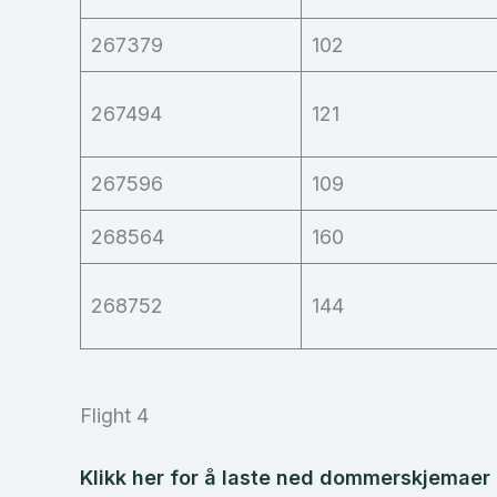
267379
102
267494
121
267596
109
268564
160
268752
144
Flight 4
Klikk her for å laste ned dommerskjemaer f