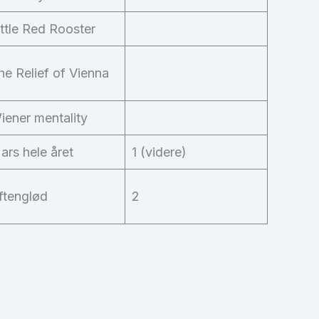
ittle Red Rooster
he Relief of Vienna
iener mentality
ars hele året
1 (videre)
ftenglød
2