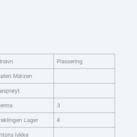
lnavn
Plassering
tølen Märzen
jøsprøyt
ienna
3
reklingen Lager
4
ntons lykke