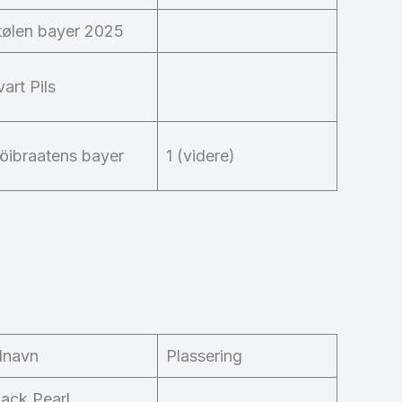
tølen bayer 2025
vart Pils
öibraatens bayer
1 (videre)
lnavn
Plassering
lack Pearl