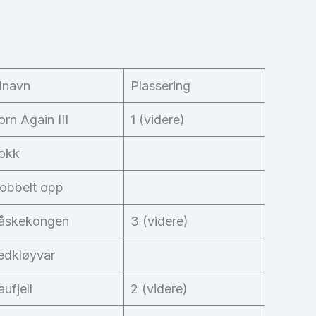
lnavn
Plassering
orn Again III
1 (videre)
okk
obbelt opp
åskekongen
3 (videre)
edkløyvar
aufjell
2 (videre)