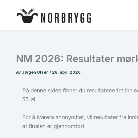
Hopp
rett
til
innholdet
NM 2026: Resultater mørk
Av
Jørgen Olsen
/
28. april 2026
På denne siden finner du resultatene fra inn
55 øl.
For å ivareta anonymitet, vil resultater fra in
at finalen er gjennomført.