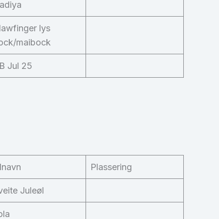
adiya
lawfinger lys
ock/maibock
B Jul 25
lnavn
Plassering
veite Juleøl
ola