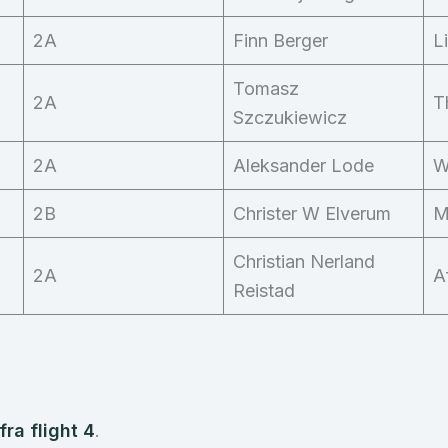
2A
Finn Berger
L
Tomasz
2A
T
Szczukiewicz
2A
Aleksander Lode
W
2B
Christer W Elverum
M
Christian Nerland
2A
A
Reistad
ra flight 4
.