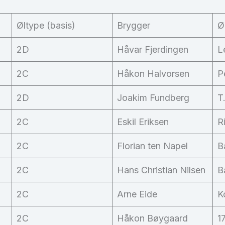
Øltype (basis)
Brygger
Ø
2D
Håvar Fjerdingen
L
2C
Håkon Halvorsen
P
2D
Joakim Fundberg
T
2C
Eskil Eriksen
R
2C
Florian ten Napel
B
2C
Hans Christian Nilsen
B
2C
Arne Eide
K
2C
Håkon Bøygaard
1