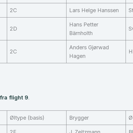
2C
Lars Helge Hanssen
S
Hans Petter
2D
S
Bärnholth
Anders Gjørwad
2C
H
Hagen
ra flight 9
.
Øltype (basis)
Brygger
Ø
2E
J. Zeitzmann
B