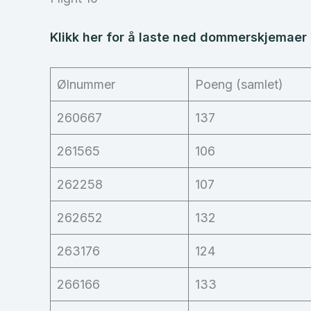
Klikk her for å laste ned dommerskjemaer f
Ølnummer
Poeng (samlet)
260667
137
261565
106
262258
107
262652
132
263176
124
266166
133