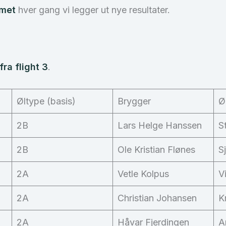
umet
hver gang vi legger ut nye resultater.
ra flight 3
.
Øltype (basis)
Brygger
Ø
2B
Lars Helge Hanssen
S
2B
Ole Kristian Flønes
S
2A
Vetle Kolpus
V
2A
Christian Johansen
K
2A
Håvar Fjerdingen
A