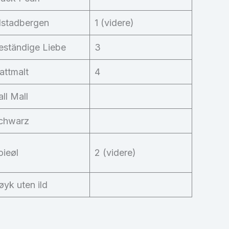
lstadbergen
1 (videre)
eständige Liebe
3
attmalt
4
all Mall
chwarz
oieøl
2 (videre)
øyk uten ild