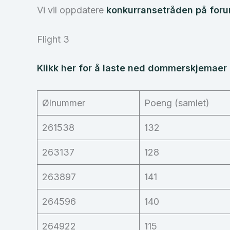
Vi vil oppdatere
konkurransetråden på for
Flight 3
Klikk her for å laste ned dommerskjemaer f
Ølnummer
Poeng (samlet)
261538
132
263137
128
263897
141
264596
140
264922
115