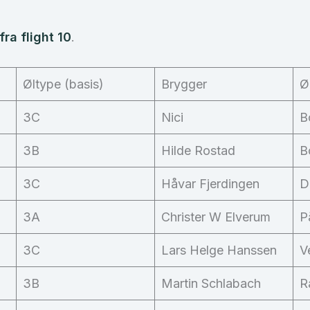
ra flight 10
.
Øltype (basis)
Brygger
Ø
3C
Nici
B
3B
Hilde Rostad
B
3C
Håvar Fjerdingen
D
3A
Christer W Elverum
P
3C
Lars Helge Hanssen
V
3B
Martin Schlabach
R