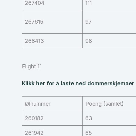
267404
111
267615
97
268413
98
Flight 11
Klikk her for å laste ned dommerskjemaer f
Ølnummer
Poeng (samlet)
260182
63
261942
65