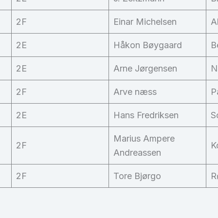
2F
Einar Michelsen
A
2E
Håkon Bøygaard
B
2E
Arne Jørgensen
N
2F
Arve næss
P
2E
Hans Fredriksen
S
Marius Ampere
2F
K
Andreassen
2F
Tore Bjørgo
R