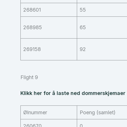
268601
55
268985
65
269158
92
Flight 9
Klikk her for å laste ned dommerskjemaer f
Ølnummer
Poeng (samlet)
260670
0