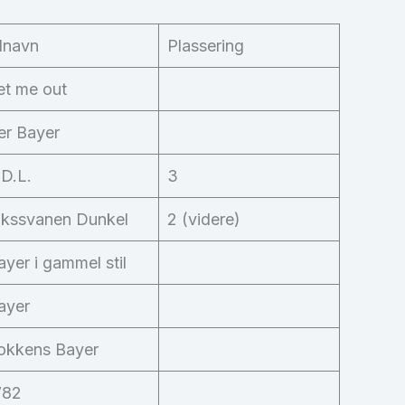
lnavn
Plassering
et me out
er Bayer
.D.L.
3
ikssvanen Dunkel
2 (videre)
ayer i gammel stil
ayer
okkens Bayer
782