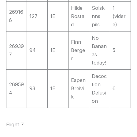
Hilde
Solski
1
26916
127
1E
Rosta
nns
(vider
6
d
pils
e)
No
Finn
26939
Banan
94
1E
Berge
5
7
as
r
today!
Decoc
Espen
26959
tion
93
1E
Breivi
6
4
Delusi
k
on
Flight 7