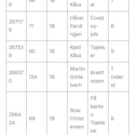
68
1B
7
9
Kåsa
al
Håvar
Cowb
26717
71
1B
Fjerdi
oy-
6
6
ngen
pils
26753
Kjetil
Tsjekk
60
1B
9
9
Kåsa
er
Martin
1
26837
Brattf
134
1B
Schla
(vider
0
ossen
bach
e)
På
kante
Roar
2684
n
69
1B
Christ
8
24
Tsjekk
ensen
isk