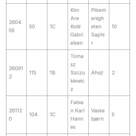
Kim
Pilsem
Are
enigh
2604
50
1C
Kold
eten
10
56
Gabri
Saphi
elsen
r
Toma
sz
26091
115
1B
Szczu
Ahoj!
2
2
kiewic
z
Fabia
26112
n Karl
Vaske
104
1C
5
0
Hann
bjørn
es