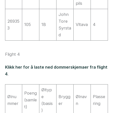
pils
John
26935
Tore
105
1B
Vltava
4
3
Syrsta
d
Flight 4
Klikk her for å laste ned dommerskjemaer fra flight
4
.
Øltyp
Poeng
Ølnu
e
Brygg
Ølnav
Plasse
(samle
mmer
(basis
er
n
ring
t)
)