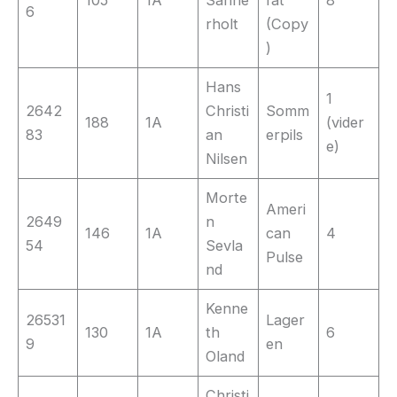
105
1A
Sanne
fat
8
6
rholt
(Copy
)
Hans
1
2642
Christi
Somm
188
1A
(vider
83
an
erpils
e)
Nilsen
Morte
Ameri
2649
n
146
1A
can
4
54
Sevla
Pulse
nd
Kenne
26531
Lager
130
1A
th
6
9
en
Oland
Christi