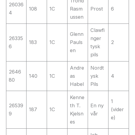
Trond
26036
108
1C
Rasm
Prost
6
4
ussen
Clawfi
Glenn
26335
nger
183
1C
Pauls
2
6
tysk
en
pils
Andre
Nordt
2646
140
1C
as
ysk
4
80
Habel
Pils
Kenne
1
26539
th T.
En ny
187
1C
(vider
9
Kjelsn
vår
e)
es
Ich