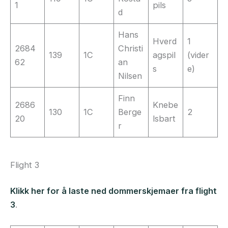
1
pils
d
Hans
Hverd
1
2684
Christi
139
1C
agspil
(vider
62
an
s
e)
Nilsen
Finn
2686
Knebe
130
1C
Berge
2
20
lsbart
r
Flight 3
Klikk her for å laste ned dommerskjemaer fra flight
3
.