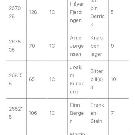
Håvar
2670
bin
128
1C
Fjerdi
5
28
Derric
ngen
k
Arne
Knab
2678
70
1C
Jørge
ben
9
08
nsen
lager
Joaki
Bitter
26815
m
65
1C
pill(s)
10
8
Fundb
3
erg
Finn
Frank
26821
106
1C
Berge
en-
7
8
r
Stein
Martin