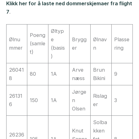
Klikk her for å laste ned dommerskjemaer fra flight
7
.
Øltyp
Poeng
Ølnu
e
Brygg
Ølnav
Plasse
(samle
mmer
(basis
er
n
ring
t)
)
26041
Arve
Brun
80
1A
9
8
næss
Bikini
Jørge
26131
Rislag
150
1A
n
3
6
er
Olsen
Solba
Knut
kken
26236