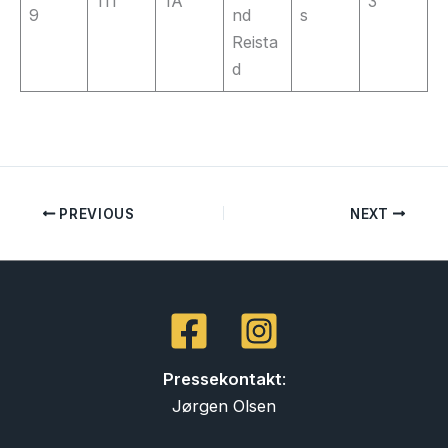
111
1A
3
9
nd
s
Reista
d
PREVIOUS
NEXT
Pressekontakt
:
Jørgen Olsen