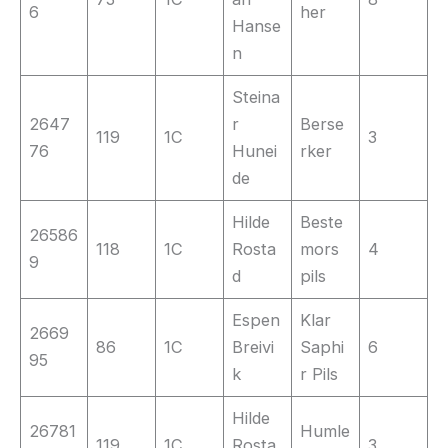
6
her
Hanse
n
Steina
2647
r
Berse
119
1C
3
76
Hunei
rker
de
Hilde
Beste
26586
118
1C
Rosta
mors
4
9
d
pils
Espen
Klar
2669
86
1C
Breivi
Saphi
6
95
k
r Pils
Hilde
26781
Humle
119
1C
Rosta
3