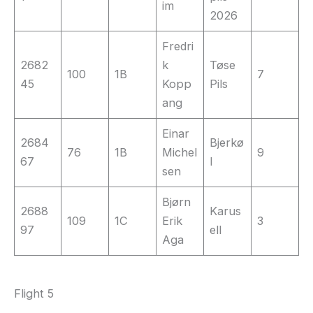
im
2026
Fredri
2682
k
Tøse
100
1B
7
45
Kopp
Pils
ang
Einar
2684
Bjerkø
76
1B
Michel
9
67
l
sen
Bjørn
2688
Karus
109
1C
Erik
3
97
ell
Aga
Flight 5