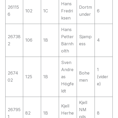
Hans
26115
Dortm
102
1C
Fredri
6
6
under
ksen
Hans
26738
Petter
Sjamp
106
1B
4
2
Bärnh
ess
olth
Sven
Andre
1
2674
Bohe
125
1B
as
(vider
02
men
Högfe
e)
ldt
Kjell
Kjell
26795
NM
82
1B
Herhe
8
1
pils