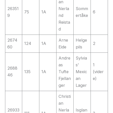
an
26351
Nerla
Somm
75
1A
6
9
nd
ertåke
Reista
d
2674
Arne
Helge
124
1A
2
60
Eide
pils
Andre
Sylvia
as
s’
1
2688
135
1A
Tufte
Mexic
(vider
46
Fjellan
an
e)
ger
Lager
Christi
an
26933
Nerla
Isglan