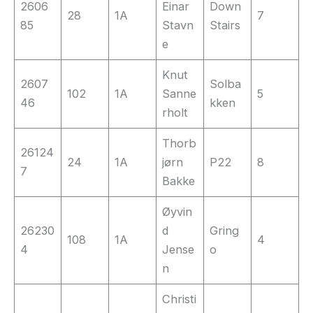
2606
Einar
Down
28
1A
7
85
Stavn
Stairs
e
Knut
2607
Solba
102
1A
Sanne
5
46
kken
rholt
Thorb
26124
24
1A
jørn
P22
8
7
Bakke
Øyvin
26230
d
Gring
108
1A
4
4
Jense
o
n
Christi