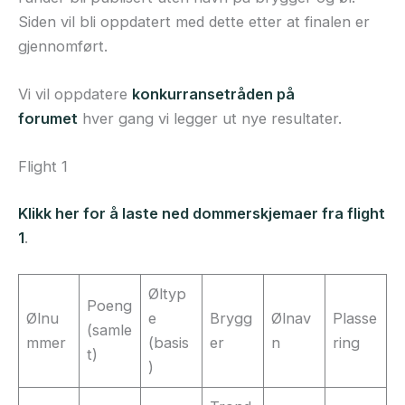
Siden vil bli oppdatert med dette etter at finalen er
gjennomført.
Vi vil oppdatere
konkurransetråden på
forumet
hver gang vi legger ut nye resultater.
Flight 1
Klikk her for å laste ned dommerskjemaer fra flight
1
.
Øltyp
Poeng
Ølnu
e
Brygg
Ølnav
Plasse
(samle
mmer
(basis
er
n
ring
t)
)