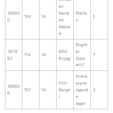
an
26663
Nerla
Klarly
134
1A
5
0
nd
s
Reista
d
Bright
2679
BRA
er
114
1A
7
82
Brygg
Days
#117
Grens
Finn
espre
26863
157
1A
Berge
ngend
2
8
r
e
lager