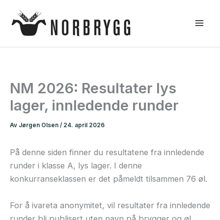
Hopp
rett
til
innholdet
NM 2026: Resultater lys
lager, innledende runder
Av
Jørgen Olsen
/
24. april 2026
På denne siden finner du resultatene fra innledende
runder i klasse A, lys lager. I denne
konkurranseklassen er det påmeldt tilsammen 76 øl.
For å ivareta anonymitet, vil resultater fra innledende
runder bli publisert uten navn på brygger og øl.