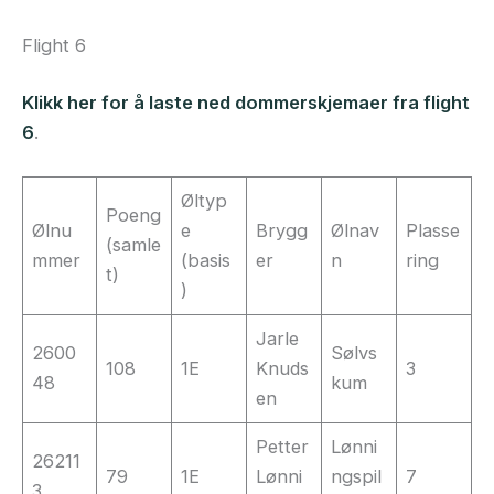
Flight 6
Klikk her for å laste ned dommerskjemaer fra flight
6
.
Øltyp
Poeng
Ølnu
e
Brygg
Ølnav
Plasse
(samle
mmer
(basis
er
n
ring
t)
)
Jarle
2600
Sølvs
108
1E
Knuds
3
48
kum
en
Petter
Lønni
26211
79
1E
Lønni
ngspil
7
3