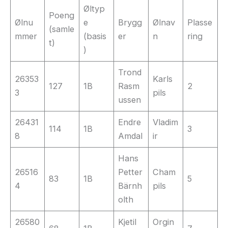
Øltyp
Poeng
Ølnu
e
Brygg
Ølnav
Plasse
(samle
mmer
(basis
er
n
ring
t)
)
Trond
26353
Karls
127
1B
Rasm
2
3
pils
ussen
26431
Endre
Vladim
114
1B
3
8
Amdal
ir
Hans
26516
Petter
Cham
83
1B
5
4
Bärnh
pils
olth
26580
Kjetil
Orgin