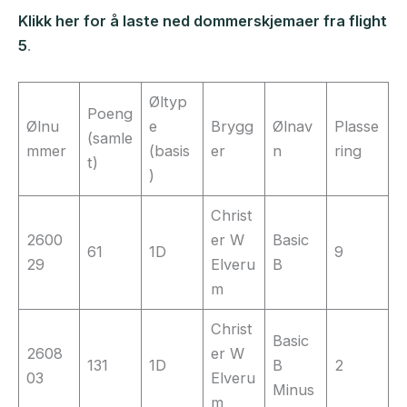
Klikk her for å laste ned dommerskjemaer fra flight
5
.
Øltyp
Poeng
Ølnu
e
Brygg
Ølnav
Plasse
(samle
mmer
(basis
er
n
ring
t)
)
Christ
2600
er W
Basic
61
1D
9
29
Elveru
B
m
Christ
Basic
2608
er W
131
1D
B
2
03
Elveru
Minus
m