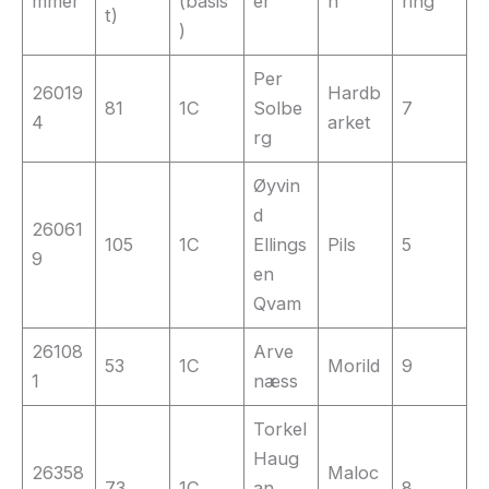
mmer
(basis
er
n
ring
t)
)
Per
26019
Hardb
81
1C
Solbe
7
4
arket
rg
Øyvin
d
26061
105
1C
Ellings
Pils
5
9
en
Qvam
26108
Arve
53
1C
Morild
9
1
næss
Torkel
Haug
26358
Maloc
73
1C
an
8