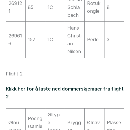
26912
Rotuk
85
1C
Schla
8
1
ongle
bach
Hans
26961
Christi
157
1C
Perle
3
6
an
Nilsen
Flight 2
Klikk her for å laste ned dommerskjemaer fra flight
2
.
Øltyp
Poeng
Ølnu
e
Brygg
Ølnav
Plasse
(samle