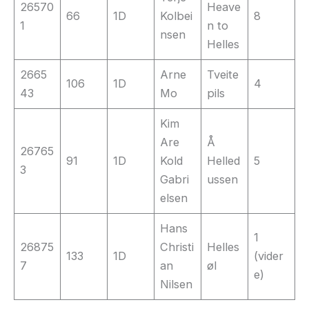
26570
Heave
66
1D
Kolbei
8
1
n to
nsen
Helles
2665
Arne
Tveite
106
1D
4
43
Mo
pils
Kim
Are
Å
26765
91
1D
Kold
Helled
5
3
Gabri
ussen
elsen
Hans
1
26875
Christi
Helles
133
1D
(vider
7
an
øl
e)
Nilsen