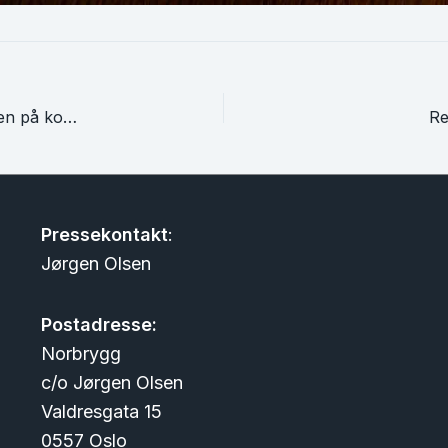
Know Your Beer – ny kampanje skal gjøre etiketten på kommersielt øl lettere å forstå
Re
Pressekontakt
:
Jørgen Olsen
Postadresse:
Norbrygg
c/o Jørgen Olsen
Valdresgata 15
0557 Oslo