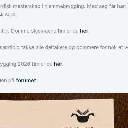
Nordisk mesterskap i hjemmebrygging. Med seg får han
sk surøl.
denfor. Dommerskjemaene finner du
her
.
il samtidig takke alle deltakere og dommere for nok et
rygging 2026 finner du
her
.
åden på
forumet
.