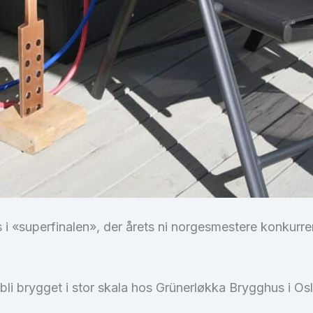
ps i «superfinalen», der årets ni norgesmestere konkurr
 bli brygget i stor skala hos Grünerløkka Brygghus i Os