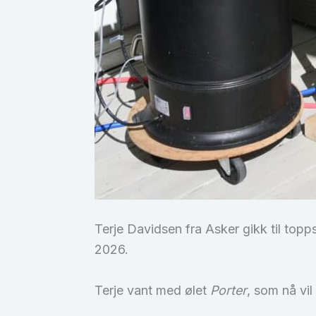
Terje Davidsen fra Asker gikk til top
2026.
Terje vant med ølet
Porter
, som nå vil