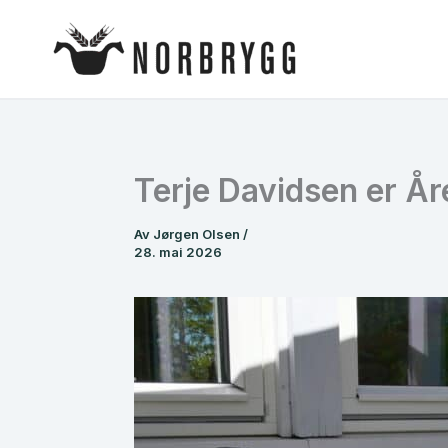
Hopp
rett
til
innholdet
Terje Davidsen er Å
Av
Jørgen Olsen
/
28. mai 2026