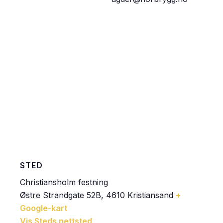
STED
Christiansholm festning
Østre Strandgate 52B, 4610 Kristiansand
+
Google-kart
Vis Steds nettsted