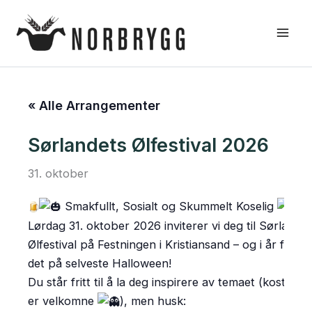
Hopp
rett
til
innholdet
« Alle Arrangementer
Sørlandets Ølfestival 2026
31. oktober
Smakfullt, Sosialt og Skummelt Koselig
Lørdag 31. oktober 2026 inviterer vi deg til Sørlandet
Ølfestival på Festningen i Kristiansand – og i år faller
det på selveste Halloween!
Du står fritt til å la deg inspirere av temaet (kostyme
er velkomne
), men husk: