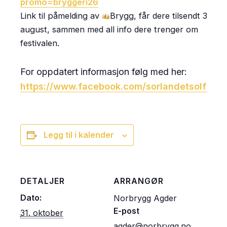
promo=bryggeri26
Link til påmelding av
Brygg, får dere tilsendt 31.
august, sammen med all info dere trenger om
festivalen.
For oppdatert informasjon følg med her:
https://www.facebook.com/sorlandetsolfesti
Legg til i kalender
DETALJER
ARRANGØR
Dato:
Norbrygg Agder
E-post
31. oktober
agder@norbrygg.no