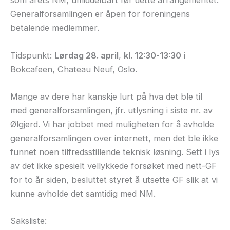
som årets NM, umiddelbart før dette arrangementet.
Generalforsamlingen er åpen for foreningens
betalende medlemmer.
Tidspunkt:
Lørdag 28. april
,
kl. 12:30-13:30
i
Bokcafeen, Chateau Neuf, Oslo.
Mange av dere har kanskje lurt på hva det ble til
med generalforsamlingen, jfr. utlysning i siste nr. av
Ølgjerd. Vi har jobbet med muligheten for å avholde
generalforsamlingen over internett, men det ble ikke
funnet noen tilfredsstillende teknisk løsning. Sett i lys
av det ikke spesielt vellykkede forsøket med nett-GF
for to år siden, besluttet styret å utsette GF slik at vi
kunne avholde det samtidig med NM.
Saksliste: