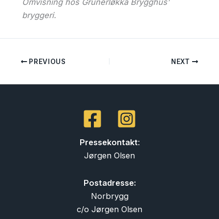
Omvisning hos Grünerløkka Brygghus’
bryggeri.
PREVIOUS
NEXT
Pressekontakt
:
Jørgen Olsen
Postadresse:
Norbrygg
c/o Jørgen Olsen