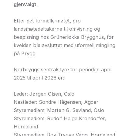
gjenvalgt.
Etter det formelle møtet, dro
landsmøtedeltakerne til omvisning og
bespisning hos Grünerløkka Brygghus, før
kvelden ble avsluttet med uformell mingling
på Brygg.
Norbryggs sentralstyre for perioden april
2025 til april 2026 er:
Leder: Jørgen Olsen, Oslo
Nestleder: Sondre Hågensen, Agder
Styremedlem: Morten G. Sevland, Oslo
Styremedlem: Rudolf Helge Krondorfer,
Hordaland
Styremedlem: Roy-Trygve Vabø, Hordaland