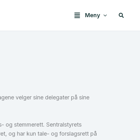
Søk
Meny
agene velger sine delegater på sine
gs- og stemmerett. Sentralstyrets
t, og har kun tale- og forslagsrett på