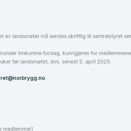
 av landsmøtet må sendes skriftlig til sentralstyret se
herunder innkomne forslag, kunngjøres for medlemmene
uker før landsmøtet, dvs. senest 5. april 2025.
yret@norbrygg.no
.
lle medlemmer)