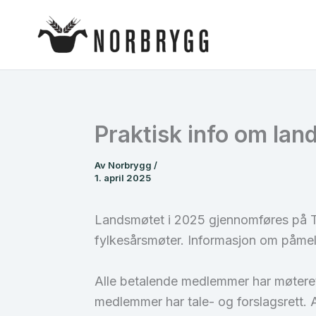
Hopp
rett
til
innholdet
Praktisk info om lan
Av
Norbrygg
/
1. april 2025
Landsmøtet i 2025 gjennomføres på Tho
fylkesårsmøter. Informasjon om påmel
Alle betalende medlemmer har møterett.
medlemmer har tale- og forslagsrett. A