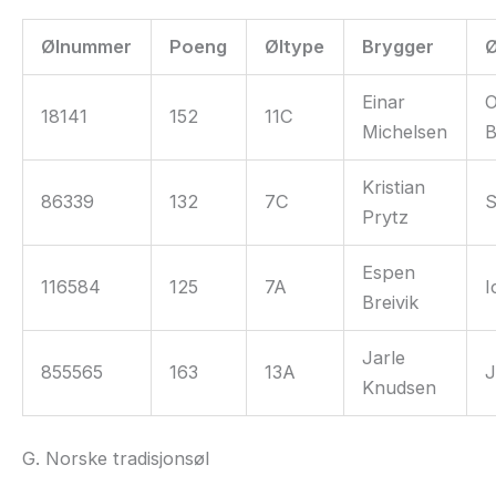
Ølnummer
Poeng
Øltype
Brygger
Ø
Einar
O
18141
152
11C
Michelsen
B
Kristian
86339
132
7C
S
Prytz
Espen
116584
125
7A
I
Breivik
Jarle
855565
163
13A
J
Knudsen
G. Norske tradisjonsøl