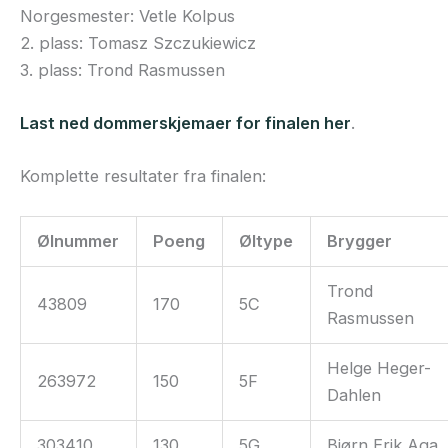
Norgesmester: Vetle Kolpus
2. plass: Tomasz Szczukiewicz
3. plass: Trond Rasmussen
Last ned dommerskjemaer for finalen her
.
Komplette resultater fra finalen:
Ølnummer
Poeng
Øltype
Brygger
Trond
43809
170
5C
Rasmussen
Helge Heger-
263972
150
5F
Dahlen
303410
130
5G
Bjørn Erik Aga