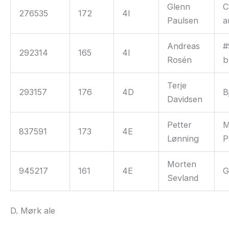
Glenn
C
276535
172
4I
Paulsen
a
Andreas
#
292314
165
4I
Rosén
b
Terje
293157
176
4D
B
Davidsen
Petter
M
837591
173
4E
Lønning
P
Morten
945217
161
4E
G
Sevland
D. Mørk ale