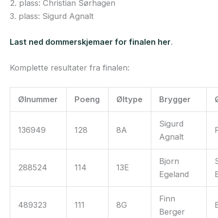
2. plass: Christian Sørhagen
3. plass: Sigurd Agnalt
Last ned dommerskjemaer for finalen her
.
Komplette resultater fra finalen:
Ølnummer
Poeng
Øltype
Brygger
Sigurd
136949
128
8A
Agnalt
Bjorn
288524
114
13E
Egeland
Finn
489323
111
8G
Berger