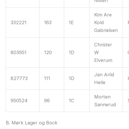
Nilsen
Kim Are
332221
163
1E
Kold
Gabrielsen
Christer
803951
120
1D
W
Elverum
Jan Arild
827773
111
1D
Helle
Morten
950524
96
1C
Sannerud
B. Mørk Lager og Bock