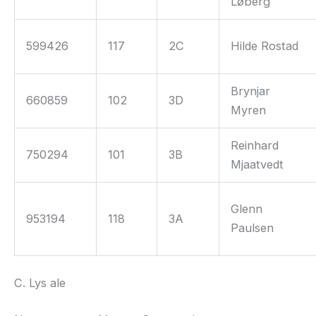
Løberg
599426
117
2C
Hilde Rostad
Brynjar
660859
102
3D
Myren
Reinhard
750294
101
3B
Mjaatvedt
Glenn
953194
118
3A
Paulsen
C. Lys ale