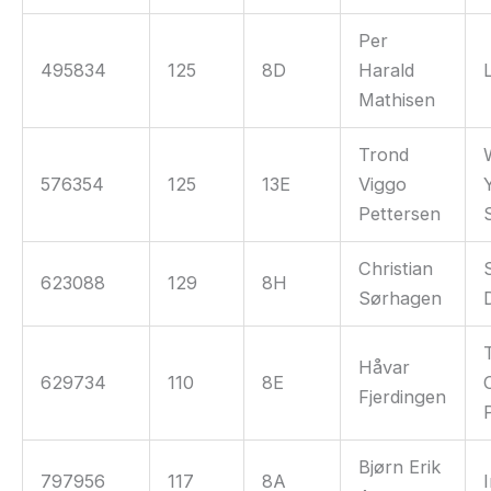
Per
495834
125
8D
Harald
Mathisen
Trond
576354
125
13E
Viggo
Pettersen
Christian
623088
129
8H
Sørhagen
Håvar
629734
110
8E
Fjerdingen
Bjørn Erik
797956
117
8A