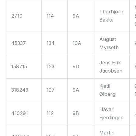
Thorbjørn
2710
114
9A
Bakke
August
45337
134
10A
Myrseth
Jens Erik
158715
123
9D
Jacobsen
Kjetil
318243
107
9A
Ølberg
Håvar
410291
112
9B
Fjerdingen
Martin