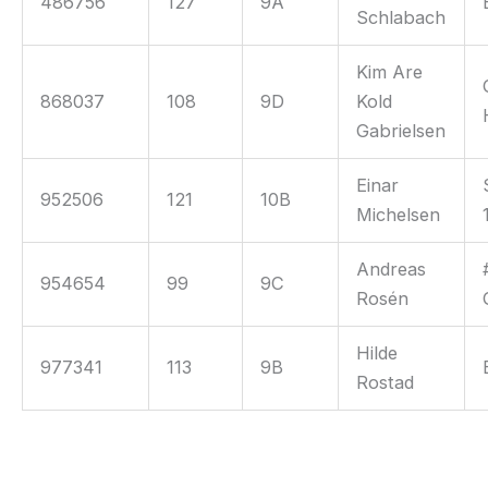
486756
127
9A
Schlabach
Kim Are
868037
108
9D
Kold
Gabrielsen
Einar
952506
121
10B
Michelsen
Andreas
954654
99
9C
Rosén
Hilde
977341
113
9B
Rostad