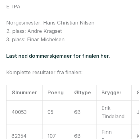
E. IPA
Norgesmester: Hans Christian Nilsen
2. plass: Andre Kragset
3. plass: Einar Michelsen
Last ned dommerskjemaer for finalen her
.
Komplette resultater fra finalen:
Ølnummer
Poeng
Øltype
Brygger
Erik
40053
95
6B
J
Tindeland
Finn
82354
107
6B