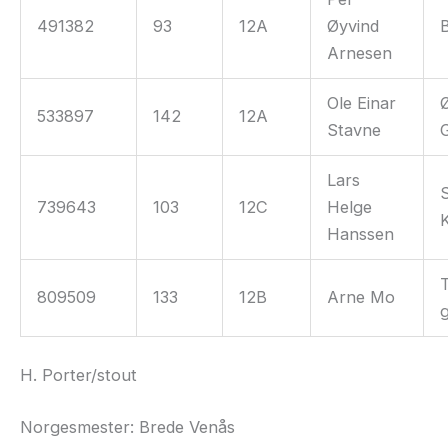
491382
93
12A
Øyvind
Arnesen
Ole Einar
Ø
533897
142
12A
Stavne
Lars
739643
103
12C
Helge
Hanssen
809509
133
12B
Arne Mo
H. Porter/stout
Norgesmester: Brede Venås