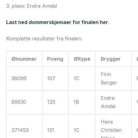
3. plass: Endre Amdal
Last ned dommerskjemaer for finalen her
.
Komplette resultater fra finalen:
Ølnummer
Poeng
Øltype
Brygger
Finn
38096
107
1C
Berger
Endre
99530
125
1B
Amdal
Hans
271453
131
1C
Christian