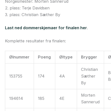
Norgesmester: Morten Sannerud
2. plass: Terje Davidsen
3. plass: Christian Sæther By
Last ned dommerskjemaer for finalen her
.
Komplette resultater fra finalen:
Ølnummer
Poeng
Øltype
Brygger
Ø
Christian
B
153755
174
4A
Sæther
B
By
Morten
194614
185
4E
Sannerud