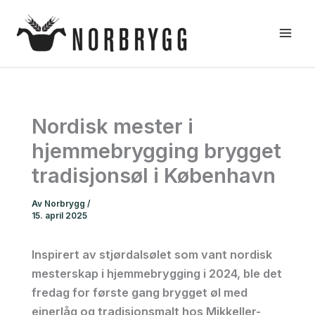
Hopp
rett
til
innholdet
Nordisk mester i
hjemmebrygging brygget
tradisjonsøl i København
Av
Norbrygg
/
15. april 2025
Inspirert av stjørdalsølet som vant nordisk
mesterskap i hjemmebrygging i 2024, ble det
fredag for første gang brygget øl med
einerlåg og tradisjonsmalt hos Mikkeller-