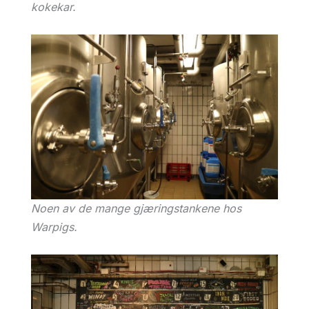
kokekar.
Noen av de mange gjæringstankene hos
Warpigs.