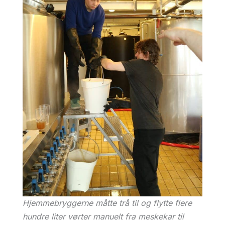
Hjemmebryggerne måtte trå til og flytte flere
hundre liter vørter manuelt fra meskekar til