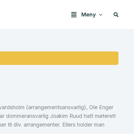
Søk
Meny
avardsholm (arrangementsansvarlig), Ole Enger
har dommeransvarlig Joakim Ruud hatt møterett
er til div. arrangementer. Ellers holder man