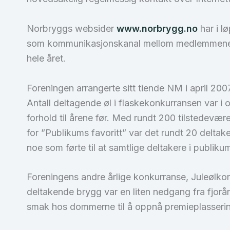
Norbryggs websider
www.norbrygg.no
har i lø
som kommunikasjonskanal mellom medlemmene. F
hele året.
Foreningen arrangerte sitt tiende NM i april 2007
Antall deltagende øl i flaskekonkurransen var i 
forhold til årene før. Med rundt 200 tilstedevær
for ”Publikums favoritt” var det rundt 20 delta
noe som førte til at samtlige deltakere i publi
Foreningens andre årlige konkurranse, Juleølkon
deltakende brygg var en liten nedgang fra fjorår
smak hos dommerne til å oppnå premieplassering. 