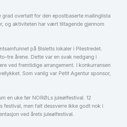
re grad overtatt for den epostbaserte mailinglista
og aktiviteten har vært tiltagende gjennom
tsamfunnet på Bisletts lokaler i Pilestredet.
 to-tre årene. Dette var en svak nedgang i
flere ved fremtidige arrangement. I konkurransen
ellykket. Som vanlig var Petit Agentur sponsor,
um en uke før NORØLs juleølfestival. 12
 festival, men falt dessverre ikke godt nok i
tasjon ved årets juleølfestival.