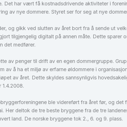
. Det har vært få kostnadsdrivende aktiviteter i forenin
sering av nye dommere. Styret ser for seg at nye domme
tidsalder, og gikk ved slutten av året bort fra å sende u
 gjort tilgjengelig digitalt på annen måte. Dette sparer 
n det medfører.
tte av penger til drift av en egen dommergruppe. Grupp
rm av å ha et miljø av erfarne øldommere i organisasjo
løpet av året. Dette skyldes sannsynligvis hovedsakeli
 1.4.2008.
ggerforeningene ble videreført fra året før, og det 
. Her deltok de tre beste bryggene fra de tre landene
ert land. De norske bryggene tok 2., 6. og 9. plass.