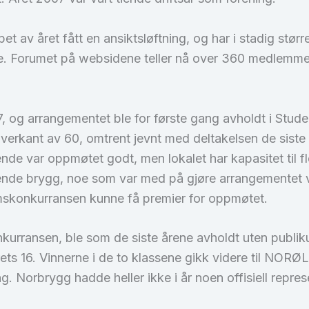
pet av året fått en ansiktsløftning, og har i stadig stør
orumet på websidene teller nå over 360 medlemmer, 
, og arrangementet ble for første gang avholdt i Studen
overkant av 60, omtrent jevnt med deltakelsen de siste
ende var oppmøtet godt, men lokalet har kapasitet til 
kende brygg, noe som var med på gjøre arrangementet v
kumskonkurransen kunne få premier for oppmøtet.
kurransen, ble som de siste årene avholdt uten publik
ets 16. Vinnerne i de to klassene gikk videre til NORØLs
Norbrygg hadde heller ikke i år noen offisiell represen