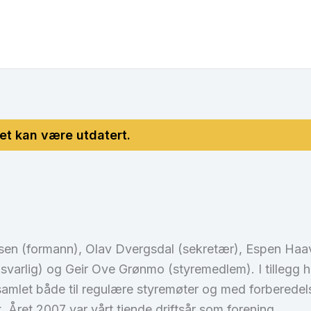
iksen (formann), Olav Dvergsdal (sekretær), Espen Ha
varlig) og Geir Ove Grønmo (styremedlem). I tillegg 
 samlet både til regulære styremøter og med forberedels
 Året 2007 var vårt tiende driftsår som forening.