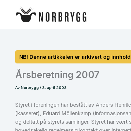
Hopp
rett
til
innholdet
Årsberetning 2007
Av
Norbrygg
/
3. april 2008
Styret i foreningen har bestått av Anders Henr
(kasserer), Eduard Möllеnkаmp (informasjonsans
og deltatt på styrets samlinger. Styret har vært
hovedsakelig regelmessig kontakt over Internett.