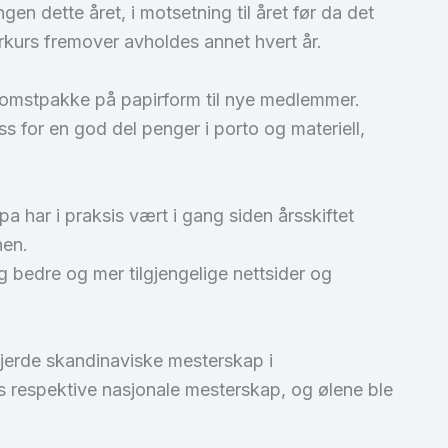
gen dette året, i motsetning til året før da det
rkurs fremover avholdes annet hvert år.
t velkomstpakke på papirform til nye medlemmer.
oss for en god del penger i porto og materiell,
a har i praksis vært i gang siden årsskiftet
nen.
g bedre og mer tilgjengelige nettsider og
fjerde skandinaviske mesterskap i
s respektive nasjonale mesterskap, og ølene ble