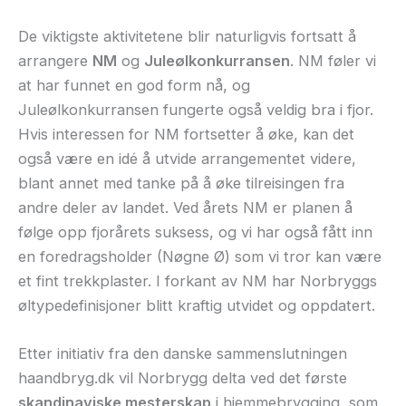
De viktigste aktivitetene blir naturligvis fortsatt å
arrangere
NM
og
Juleølkonkurransen
. NM føler vi
at har funnet en god form nå, og
Juleølkonkurransen fungerte også veldig bra i fjor.
Hvis interessen for NM fortsetter å øke, kan det
også være en idé å utvide arrangementet videre,
blant annet med tanke på å øke tilreisingen fra
andre deler av landet. Ved årets NM er planen å
følge opp fjorårets suksess, og vi har også fått inn
en foredragsholder (Nøgne Ø) som vi tror kan være
et fint trekkplaster. I forkant av NM har Norbryggs
øltypedefinisjoner blitt kraftig utvidet og oppdatert.
Etter initiativ fra den danske sammenslutningen
haandbryg.dk vil Norbrygg delta ved det første
skandinaviske mesterskap
i hjemmebrygging, som