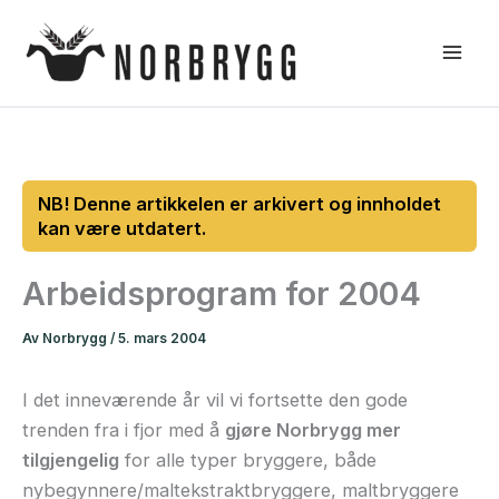
Hopp
rett
til
innholdet
Arbeidsprogram for 2004
Av
Norbrygg
/
5. mars 2004
I det inneværende år vil vi fortsette den gode
trenden fra i fjor med å
gjøre Norbrygg mer
tilgjengelig
for alle typer bryggere, både
nybegynnere/maltekstraktbryggere, maltbryggere