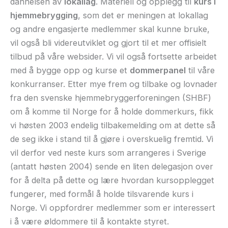
dannelsen av
lokallag
. Materiell og opplegg til
kurs i
hjemmebrygging
, som det er meningen at lokallag
og andre engasjerte medlemmer skal kunne bruke,
vil også bli videreutviklet og gjort til et mer offisielt
tilbud på våre websider. Vi vil også fortsette arbeidet
med å bygge opp og kurse et
dommerpanel
til våre
konkurranser. Etter mye frem og tilbake og lovnader
fra den svenske hjemmebryggerforeningen (SHBF)
om å komme til Norge for å holde dommerkurs, fikk
vi høsten 2003 endelig tilbakemelding om at dette så
de seg ikke i stand til å gjøre i overskuelig fremtid. Vi
vil derfor ved neste kurs som arrangeres i Sverige
(antatt høsten 2004) sende en liten delegasjon over
for å delta på dette og lære hvordan kursopplegget
fungerer, med formål å holde tilsvarende kurs i
Norge. Vi oppfordrer medlemmer som er interessert
i å være øldommere til å kontakte styret.