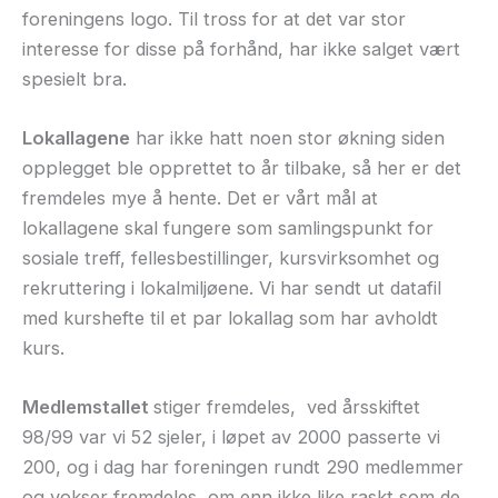
foreningens logo. Til tross for at det var stor
interesse for disse på forhånd, har ikke salget vært
spesielt bra.
Lokallagene
har ikke hatt noen stor økning siden
opplegget ble opprettet to år tilbake, så her er det
fremdeles mye å hente. Det er vårt mål at
lokallagene skal fungere som samlingspunkt for
sosiale treff, fellesbestillinger, kursvirksomhet og
rekruttering i lokalmiljøene. Vi har sendt ut datafil
med kurshefte til et par lokallag som har avholdt
kurs.
Medlemstallet
stiger fremdeles, ved årsskiftet
98/99 var vi 52 sjeler, i løpet av 2000 passerte vi
200, og i dag har foreningen rundt 290 medlemmer
og vokser fremdeles, om enn ikke like raskt som de