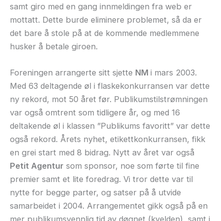
samt giro med en gang innmeldingen fra web er
mottatt. Dette burde eliminere problemet, så da er
det bare å stole på at de kommende medlemmene
husker å betale giroen.
Foreningen arrangerte sitt sjette
NM
i mars 2003.
Med 63 deltagende øl i flaskekonkurransen var dette
ny rekord, mot 50 året før. Publikumstilstrømningen
var også omtrent som tidligere år, og med 16
deltakende øl i klassen ”Publikums favoritt” var dette
også rekord. Årets nyhet, etikettkonkurransen, fikk
en grei start med 8 bidrag. Nytt av året var også
Petit Agentur
som sponsor, noe som førte til fine
premier samt et lite foredrag. Vi tror dette var til
nytte for begge parter, og satser på å utvide
samarbeidet i 2004. Arrangementet gikk også på en
mer publikumsvennlig tid av døgnet (kvelden), samt i