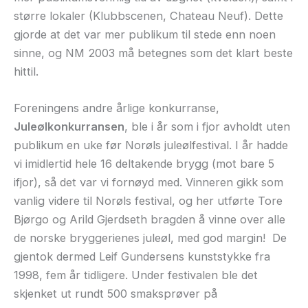
større lokaler (Klubbscenen, Chateau Neuf). Dette
gjorde at det var mer publikum til stede enn noen
sinne, og NM 2003 må betegnes som det klart beste
hittil.
Foreningens andre årlige konkurranse,
Juleølkonkurransen
, ble i år som i fjor avholdt uten
publikum en uke før Norøls juleølfestival. I år hadde
vi imidlertid hele 16 deltakende brygg (mot bare 5
ifjor), så det var vi fornøyd med. Vinneren gikk som
vanlig videre til Norøls festival, og her utførte Tore
Bjørgo og Arild Gjerdseth bragden å vinne over alle
de norske bryggerienes juleøl, med god margin! De
gjentok dermed Leif Gundersens kunststykke fra
1998, fem år tidligere. Under festivalen ble det
skjenket ut rundt 500 smaksprøver på