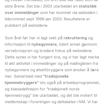
siste årene. Det ble i 2003 utarbeidet en
statistikk
over innmeldinger
som har kommet via websiden i
tidsrommet sept 1998-jan 2003. Resultatene er
publisert på websidene.
Som året før har vi lagt vekt på
rekruttering
og
informasjon til
nybegynnere
, blant annet gjennom
vervebrosjyren og bredere fokus på websidene.
Dette synes vi har fungert bra, og vi har lagt merke
til økt aktivitet i innmeldinger og på mailinglisten fra
nybegynnere og ølsettbryggere som ønsker å lære
mer. Samarbeid med
”tradisjonelle
hjemmebryggere”
sto også på arbeidsprogrammet,
og klassedefinisjon for ”tradisjonelt norsk
hjemmebrygg” ble utarbeidet, og det ble invitert til
medlemskap i foreningen og deltakelse i NM. Vi har