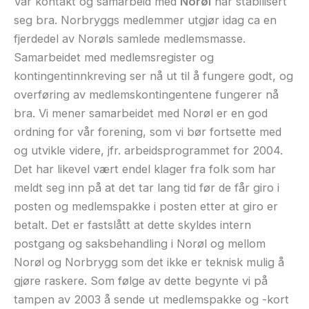
Vår kontakt og samarbeid med
Norøl
har stabilisert
seg bra. Norbryggs medlemmer utgjør idag ca en
fjerdedel av Norøls samlede medlemsmasse.
Samarbeidet med medlemsregister og
kontingentinnkreving ser nå ut til å fungere godt, og
overføring av medlemskontingentene fungerer nå
bra. Vi mener samarbeidet med Norøl er en god
ordning for vår forening, som vi bør fortsette med
og utvikle videre, jfr. arbeidsprogrammet for 2004.
Det har likevel vært endel klager fra folk som har
meldt seg inn på at det tar lang tid før de får giro i
posten og medlemspakke i posten etter at giro er
betalt. Det er fastslått at dette skyldes intern
postgang og saksbehandling i Norøl og mellom
Norøl og Norbrygg som det ikke er teknisk mulig å
gjøre raskere. Som følge av dette begynte vi på
tampen av 2003 å sende ut medlemspakke og -kort