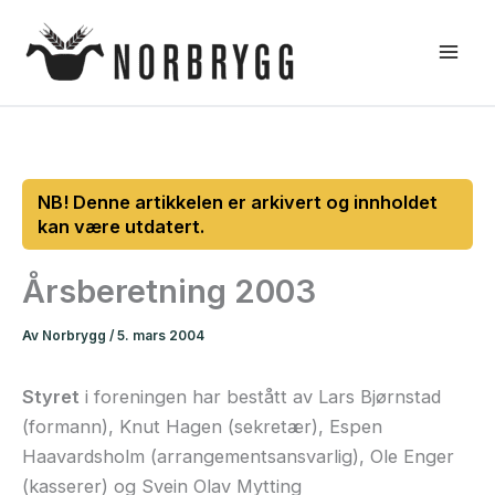
Hopp
rett
til
innholdet
Årsberetning 2003
Av
Norbrygg
/
5. mars 2004
Styret
i foreningen har bestått av Lars Bjørnstad
(formann), Knut Hagen (sekretær), Espen
Haavardsholm (arrangementsansvarlig), Ole Enger
(kasserer) og Svein Olav Mytting