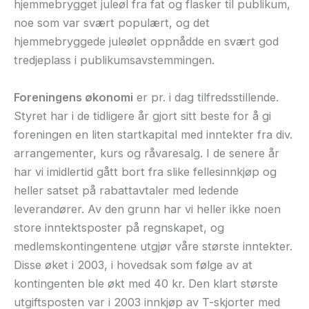
hjemmebrygget juleøl fra fat og flasker til publikum,
noe som var svært populært, og det
hjemmebryggede juleølet oppnådde en svært god
tredjeplass i publikumsavstemmingen.
Foreningens økonomi
er pr. i dag tilfredsstillende.
Styret har i de tidligere år gjort sitt beste for å gi
foreningen en liten startkapital med inntekter fra div.
arrangementer, kurs og råvaresalg. I de senere år
har vi imidlertid gått bort fra slike fellesinnkjøp og
heller satset på rabattavtaler med ledende
leverandører. Av den grunn har vi heller ikke noen
store inntektsposter på regnskapet, og
medlemskontingentene utgjør våre største inntekter.
Disse øket i 2003, i hovedsak som følge av at
kontingenten ble økt med 40 kr. Den klart største
utgiftsposten var i 2003 innkjøp av T-skjorter med