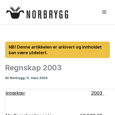
Hopp
rett
til
innholdet
Regnskap 2003
Av
Norbrygg
/
5. mars 2004
Inntekter
2003