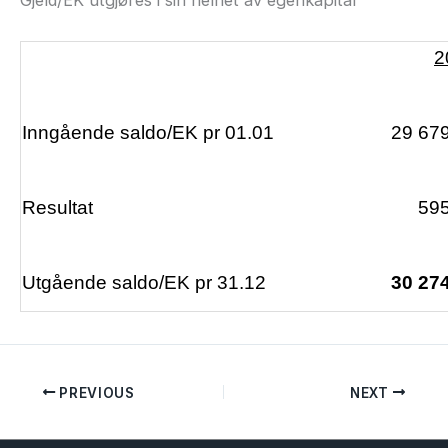
Gjeld/EK utgjøres i sin helhet av egenkapital
2
Inngående saldo/EK pr 01.01
29 67
Resultat
595
Utgående saldo/EK pr 31.12
30 27
PREVIOUS
NEXT