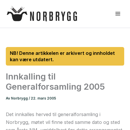
Hopp
rett
til
innholdet
Innkalling til
Generalforsamling 2005
Av
Norbrygg
/
22. mars 2005
Det innkalles herved til generalforsamling i
Norbrygg, møtet vil finne sted samme dato og sted