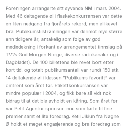
Foreningen arrangerte sitt syvende
NM
i mars 2004.
Med 46 deltagende øl i flaskekonkurransen var dette
en liten nedgang fra fjorårets rekord, men allikevel
bra. Publikumstilstrømningen var derimot mye større
enn tidligere år, antakelig som følge av god
mediedekning i forkant av arrangementet (innslag på
TV2s God Morgen Norge, diverse radiokanaler og i
Dagbladet). De 100 billettene ble revet bort etter
kort tid, og totalt publikumsantall var rundt 150 stk.
14 deltakende øl i klassen ”Publikums favoritt” var
omtrent som året før. Etikettkonkurransen var
mindre populær i 2004, og fikk bare så vidt nok
bidrag til at det ble avholdt en kåring. Som året før
var Petit Agentur sponsor, noe som førte til fine
premier samt et lite foredrag. Ketil Jikiun fra Nøgne
Ø holdt et meget engasjerende og bra foredrag som