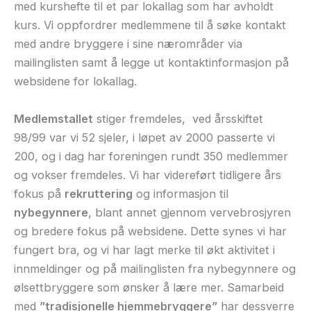
med kurshefte til et par lokallag som har avholdt
kurs. Vi oppfordrer medlemmene til å søke kontakt
med andre bryggere i sine nærområder via
mailinglisten samt å legge ut kontaktinformasjon på
websidene for lokallag.
Medlemstallet
stiger fremdeles, ved årsskiftet
98/99 var vi 52 sjeler, i løpet av 2000 passerte vi
200, og i dag har foreningen rundt 350 medlemmer
og vokser fremdeles. Vi har videreført tidligere års
fokus på
rekruttering
og informasjon til
nybegynnere
, blant annet gjennom vervebrosjyren
og bredere fokus på websidene. Dette synes vi har
fungert bra, og vi har lagt merke til økt aktivitet i
innmeldinger og på mailinglisten fra nybegynnere og
ølsettbryggere som ønsker å lære mer. Samarbeid
med
”tradisjonelle hjemmebryggere”
har dessverre