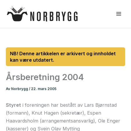
Hopp
rett
til
innholdet
Årsberetning 2004
Av
Norbrygg
/
22. mars 2005
Styret
i foreningen har bestått av Lars Bjørnstad
(formann), Knut Hagen (sekretær), Espen
Haavardsholm (arrangementsansvarlig), Ole Enger
(kasserer) og Svein Olav Mytting