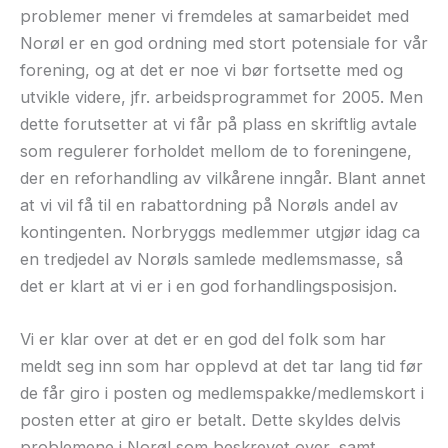
problemer mener vi fremdeles at samarbeidet med
Norøl er en god ordning med stort potensiale for vår
forening, og at det er noe vi bør fortsette med og
utvikle videre, jfr. arbeidsprogrammet for 2005. Men
dette forutsetter at vi får på plass en skriftlig avtale
som regulerer forholdet mellom de to foreningene,
der en reforhandling av vilkårene inngår. Blant annet
at vi vil få til en rabattordning på Norøls andel av
kontingenten. Norbryggs medlemmer utgjør idag ca
en tredjedel av Norøls samlede medlemsmasse, så
det er klart at vi er i en god forhandlingsposisjon.
Vi er klar over at det er en god del folk som har
meldt seg inn som har opplevd at det tar lang tid før
de får giro i posten og medlemspakke/medlemskort i
posten etter at giro er betalt. Dette skyldes delvis
problemene i Norøl som beskrevet over, samt