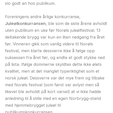
slo godt an hos publikum.
Foreningens andre årlige konkurranse,
Juleølkonkurransen
, ble som de siste årene avholdt
uten publikum en uke før Norøls juleølfestival. 13
deltakende brygg var kun en liten nedgang fra året
før. Vinneren gikk som vanlig videre til Norøls
festival, men klarte dessverre ikke å følge opp
suksessen fra året før, og endte et godt stykke ned
på lista. Ifølge dommerne skyldtes dette ikke ølets
kvalitet, men at det manglet typeriktighet som et
norsk juleøl. Dessverre var det mye frem og tilbake
med Norøls festival (som først var avlyst men så
likevel ble avholdt på kort varsel) at vi ikke hadde
anledning til å stille med en egen Norbrygg-stand
med hjemmebrygget juleøl til
publikumskonkurransen.