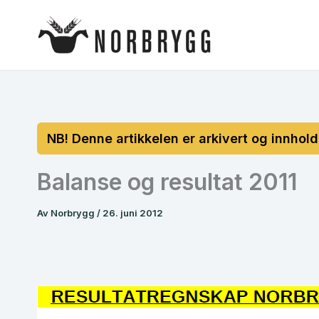
Hopp
rett
til
innholdet
Balanse og resultat 2011
Av
Norbrygg
/
26. juni 2012