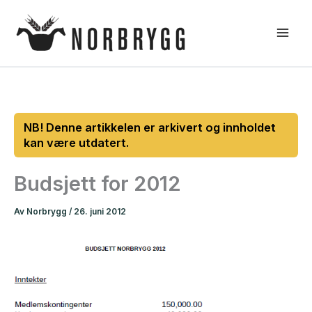
Hopp
rett
til
innholdet
Budsjett for 2012
Av
Norbrygg
/
26. juni 2012