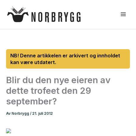
Hopp
rett
til
innholdet
Blir du den nye eieren av
dette trofeet den 29
september?
Av
Norbrygg
/
21. juli 2012