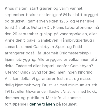
Knus malten, start gjæren og varm vannet. I
september braker det løs igjen! Øl har blitt brygget
og drukket i gamlebyen siden 1236, og vi har ikke
tenkt å slutte. Gutta i «Dr. Klems Laboratorium» må
den 29 september gi slipp på vandrepokalen, eller
vinne den tilbake. Gamlebyen Håndbryggerlaug i
samarbeid med Gamlebyen Sport og Fritid
arrangerer også i år uformelt Oslomesterskap i
hjemmebrygging. Alle bryggere er velkommen til å
delta. Fødested eller bopæl utenfor Gamlebyen?
Utenfor Oslo? Synd for deg, men ingen hindring.
Alle kan delta! Vi garanterer fest, mat og masse
deilig hjemmebrygg. Du stiller med minimum ett stk
19l fat eller tilsvarende i flasker. Vi stiller med kokk,
dommer og publikum. Mer info vil komme
fortløpende i
denne tråden
på forumet.