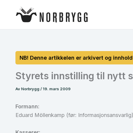
Hopp
rett
til
innholdet
Styrets innstilling til nytt
Av
Norbrygg
/
19. mars 2009
Formann:
Eduard Möllenkamp (før: Informasjonsansvarlig
Kasserer: