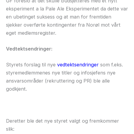
GF foreslo at det skulle budsjetteres med et nytt
eksperiment a la Pale Ale Eksperimentet da dette var
en ubetinget suksess og at man for fremtiden
sjekker overførte kontingenter fra Norøl mot vårt
eget medlemsregister.
Vedtektsendringer:
Styrets forslag til nye
vedtektsendringer
som f.eks.
styremedlemmenes nye titler og infosjefens nye
ansvarsområder (rekruttering og PR) ble alle
godkjent.
Deretter ble det nye styret valgt og fremkommer
slik: