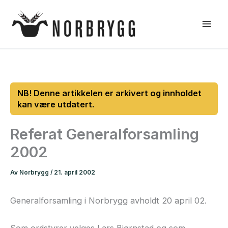
Hopp
rett
til
innholdet
Referat Generalforsamling
2002
Av
Norbrygg
/
21. april 2002
Generalforsamling i Norbrygg avholdt 20 april 02.
Som ordstyrer velges Lars Bjørnstad og som