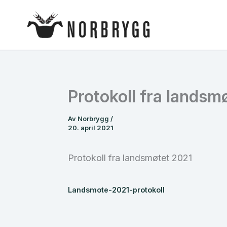
Hopp
rett
til
innholdet
Protokoll fra landsm
Av
Norbrygg
/
20. april 2021
Protokoll fra landsmøtet 2021
Landsmote-2021-protokoll