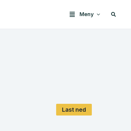
Søk
Meny
Last ned