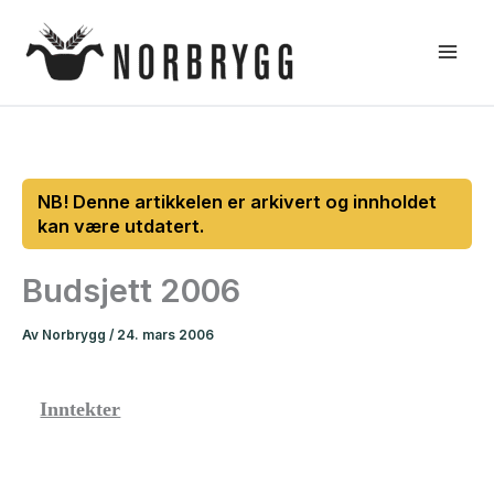
Hopp
rett
til
innholdet
Budsjett 2006
Av
Norbrygg
/
24. mars 2006
Inntekter