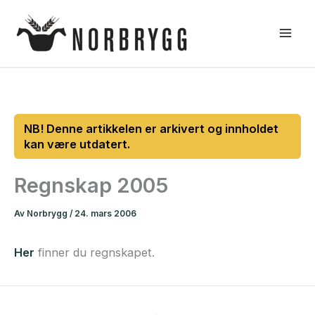
Hopp
rett
til
innholdet
Regnskap 2005
Av
Norbrygg
/
24. mars 2006
Her
finner du regnskapet.