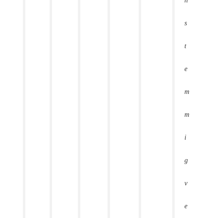
n
s
t
e
m
m
i
g
v
e