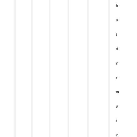
h
o
l
d
e
r
m
ø
t
e