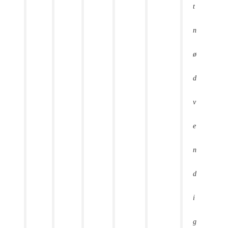
t
n
ø
d
v
e
n
d
i
g