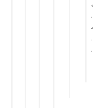
d
t
a
t
t