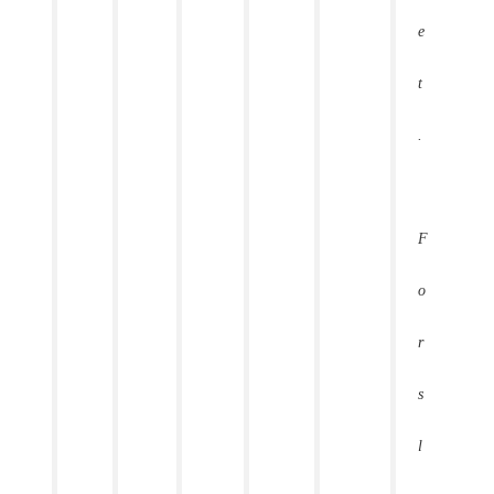
e
t
.
F
o
r
s
l