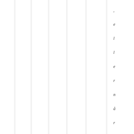
,
e
l
l
e
r
n
å
r