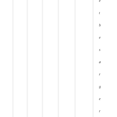
e
t
b
e
s
ø
r
g
e
r