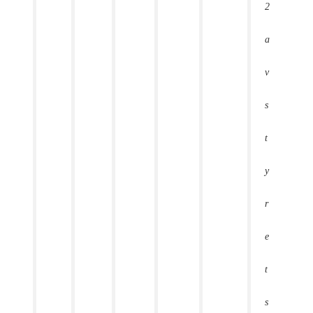
2
a
v
s
t
y
r
e
t
s