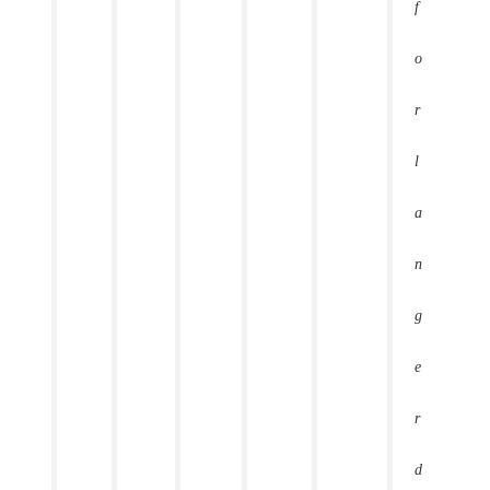
f
o
r
l
a
n
g
e
r
d