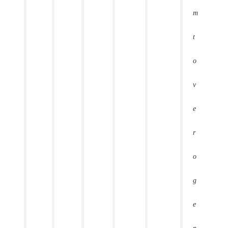
m
t
o
v
e
r
o
g
e