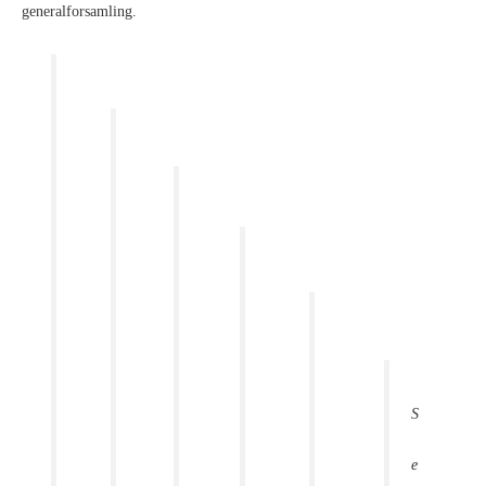
generalforsamling.
S
e