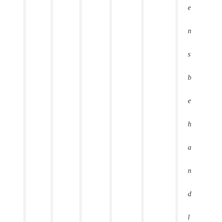
e
n
s
b
e
h
a
n
d
l