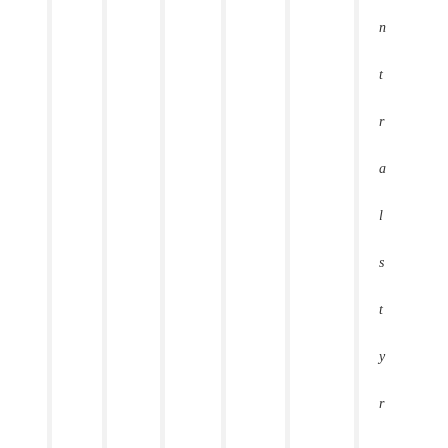
n
t
r
a
l
s
t
y
r