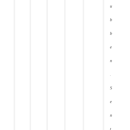
u
b
b
e
n
.
S
e
n
t