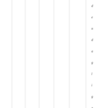
d
e
n
d
a
g
l
i
g
e