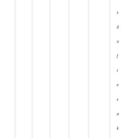
s
å
o
f
t
e
s
a
k