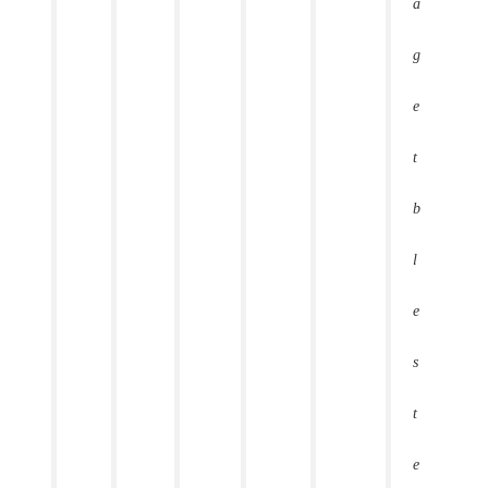
a
g
e
t
b
l
e
s
t
e