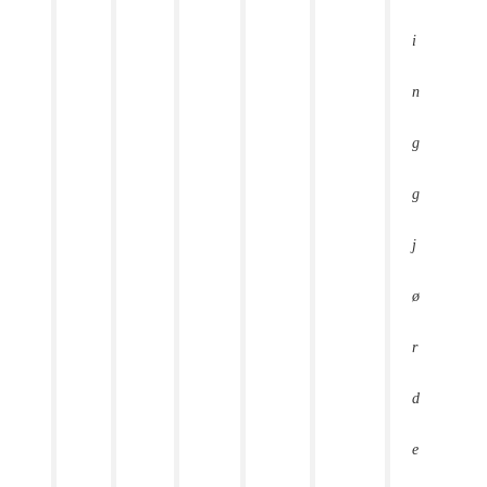
i
n
g
g
j
ø
r
d
e