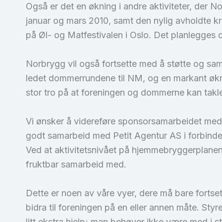
Også er det en økning i andre aktiviteter, der
januar og mars 2010, samt den nylig avholdte k
på Øl- og Matfestivalen i Oslo. Det planlegges o
Norbrygg vil også fortsette med å støtte og s
ledet dommerrundene til NM, og en markant økning
stor tro på at foreningen og dommerne kan takle
Vi ønsker å videreføre sponsorsamarbeidet med de
godt samarbeid med Petit Agentur AS i forbind
Ved at aktivitetsnivået på hjemmebryggerplanen 
fruktbar samarbeid med.
Dette er noen av våre vyer, dere må bare fortse
bidra til foreningen på en eller annen måte. Sty
litt ekstra hjelp; man behøver ikke være med i styr