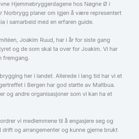
er nevne Hjemmebryggerdagene hos Nøgne Ø i
ar Norbrygg planer om igjen å være representert
gia i samarbeid med en erfaren guide.
téen, Joakim Ruud, har i år for siste gang
tyret og de som skal ta over for Joakim. Vi har
en fremgang.
gging her i landet. Allerede i lang tid har vi et
treffet i Bergen har god støtte av Maltbua.
rer og andre organisasjoner som vi kan ha et
fordrer vi medlemmene til å engasjere seg og
ll drift og arrangementer og kunne gjerne brukt