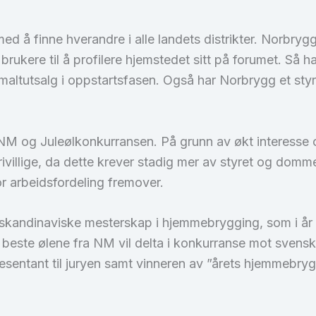
d å finne hverandre i alle landets distrikter. Norbrygg
e brukere til å profilere hjemstedet sitt på forumet. 
 maltutsalg i oppstartsfasen. Også har Norbrygg et styr
re NM og Juleølkonkurransen. På grunn av økt interesse 
e frivillige, da dette krever stadig mer av styret og do
for arbeidsfordeling fremover.
skandinaviske mesterskap i hjemmebrygging, som i år a
e beste ølene fra NM vil delta i konkurranse mot sve
sentant til juryen samt vinneren av ”årets hjemmebry