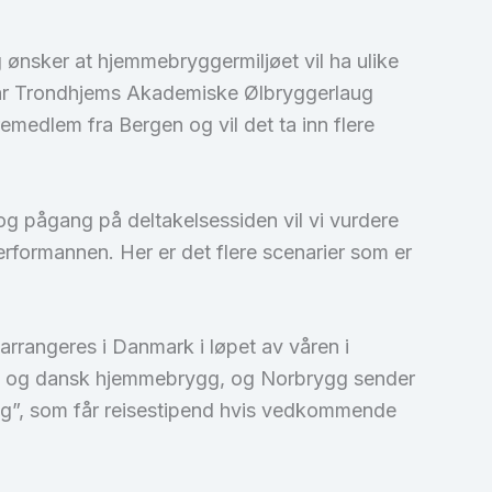
 ønsker at hjemmebryggermiljøet vil ha ulike
Så har Trondhjems Akademiske Ølbryggerlaug
emedlem fra Bergen og vil det ta inn flere
og pågang på deltakelsessiden vil vi vurdere
mmerformannen. Her er det flere scenarier som er
rrangeres i Danmark i løpet av våren i
nsk og dansk hjemmebrygg, og Norbrygg sender
gg”, som får reisestipend hvis vedkommende