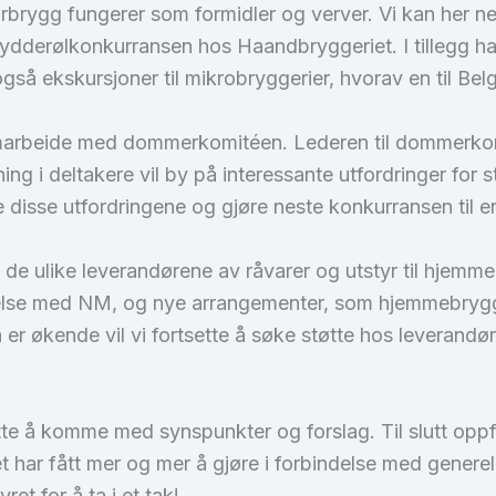
 Norbrygg fungerer som formidler og verver. Vi kan h
rydderølkonkurransen hos Haandbryggeriet. I tillegg h
gså ekskursjoner til mikrobryggerier, hvorav en til Bel
amarbeide med dommerkomitéen. Lederen til dommerkomi
 i deltakere vil by på interessante utfordringer for s
 disse utfordringene og gjøre neste konkurransen til 
 ulike leverandørene av råvarer og utstyr til hjemmebry
else med NM, og nye arrangementer, som hjemmebrygger
er økende vil vi fortsette å søke støtte hos leverandø
tte å komme med synspunkter og forslag. Til slutt opp
ret har fått mer og mer å gjøre i forbindelse med genere
et for å ta i et tak!