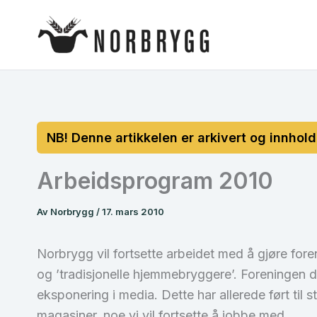
Hopp
rett
til
innholdet
Arbeidsprogram 2010
Av
Norbrygg
/
17. mars 2010
Norbrygg vil fortsette arbeidet med å gjøre for
og ’tradisjonelle hjemmebryggere’. Foreningen d
eksponering i media. Dette har allerede ført til 
magasiner, noe vi vil fortsette å jobbe med.