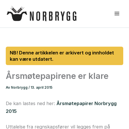
Hopp
rett
til
innholdet
Årsmøtepapirene er klare
Av
Norbrygg
/
13. april 2015
De kan lastes ned her:
Årsmøtepapirer Norbrygg
2015
Uttalelse fra regnskapsfører vil legges frem på