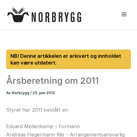
Hopp
rett
til
innholdet
Årsberetning om 2011
Av
Norbrygg
/
23. juni 2012
Styret har 2011 bestått av:
Eduard Möllenkamp – Formann
Andreas Hegermann Riis – Arrangementsansvarlig