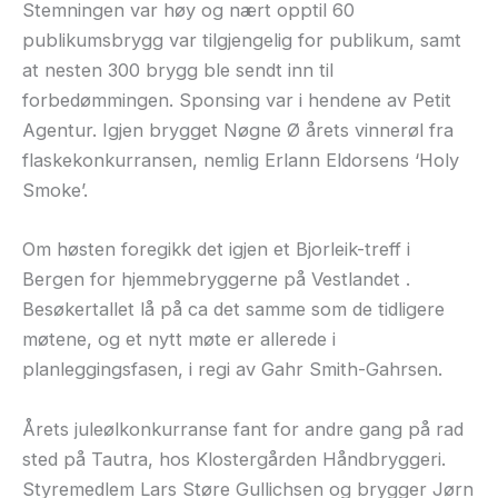
Stemningen var høy og nært opptil 60
publikumsbrygg var tilgjengelig for publikum, samt
at nesten 300 brygg ble sendt inn til
forbedømmingen. Sponsing var i hendene av Petit
Agentur. Igjen brygget Nøgne Ø årets vinnerøl fra
flaskekonkurransen, nemlig Erlann Eldorsens ‘Holy
Smoke’.
Om høsten foregikk det igjen et Bjorleik-treff i
Bergen for hjemmebryggerne på Vestlandet .
Besøkertallet lå på ca det samme som de tidligere
møtene, og et nytt møte er allerede i
planleggingsfasen, i regi av Gahr Smith-Gahrsen.
Årets juleølkonkurranse fant for andre gang på rad
sted på Tautra, hos Klostergården Håndbryggeri.
Styremedlem Lars Støre Gullichsen og brygger Jørn