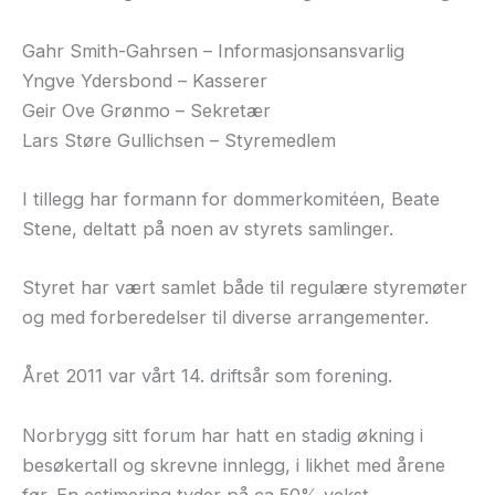
Gahr Smith-Gahrsen – Informasjonsansvarlig
Yngve Ydersbond – Kasserer
Geir Ove Grønmo – Sekretær
Lars Støre Gullichsen – Styremedlem
I tillegg har formann for dommerkomitéen, Beate
Stene, deltatt på noen av styrets samlinger.
Styret har vært samlet både til regulære styremøter
og med forberedelser til diverse arrangementer.
Året 2011 var vårt 14. driftsår som forening.
Norbrygg sitt forum har hatt en stadig økning i
besøkertall og skrevne innlegg, i likhet med årene
før. En estimering tyder på ca 50% vekst