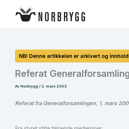
Hopp
rett
til
innholdet
Referat Generalforsamlin
Av
Norbrygg
/
2. mars 2003
Referat fra Generalforsamlingen, 1. mars 20
Fra styret stilte følgende medlemmer: