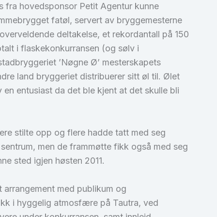
ts fra hovedsponsor Petit Agentur kunne
jemmebrygget fatøl, servert av bryggemesterne
t overveldende deltakelse, et rekordantall på 150
talt i flaskekonkurransen (og sølv i
mstadbryggeriet ’Nøgne Ø’ mesterskapets
 land bryggeriet distribuerer sitt øl til. Ølet
n entusiast da det ble kjent at det skulle bli
re stilte opp og flere hadde tatt med seg
 i sentrum, men de frammøtte fikk også med seg
ne sted igjen høsten 2011.
 et arrangement med publikum og
ikk i hyggelig atmosfære på Tautra, ved
vere under konkurransen, samt innleid