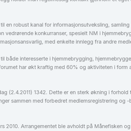
l en robust kanal for informasjonsutveksling, samling 
on vedrørende konkurranser, spesielt NM i hjemmebryggi
rmasjonsansvarlig, med enkelte innlegg fra andre med
l både interesserte i hjemmebrygging, hjemmebrygger
forumet har økt kraftig med 60% og aktiviteten i form av
g (2.4.2011) 1342. Dette er en sterk økning i forhold til
ger sammen med forbedret medlemsregistrering og -bet
ars 2010. Arrangementet ble avholdt på Månefisken og