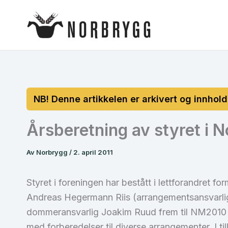
Hopp
rett
til
innholdet
Årsberetning av styret i 
Av
Norbrygg
/
2. april 2011
Styret i foreningen har bestått i lettforandre
Andreas Hegermann Riis (arrangementsansvarlig)
dommeransvarlig Joakim Ruud frem til NM2010 hat
med forberedelser til diverse arrangementer. I 