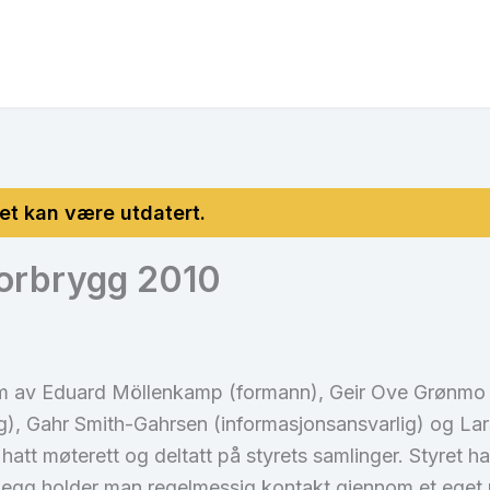
Norbrygg 2010
t form av Eduard Möllenkamp (formann), Geir Ove Grønm
, Gahr Smith-Gahrsen (informasjonsansvarlig) og Lars 
t møterett og deltatt på styrets samlinger. Styret ha
tillegg holder man regelmessig kontakt gjennom et eget