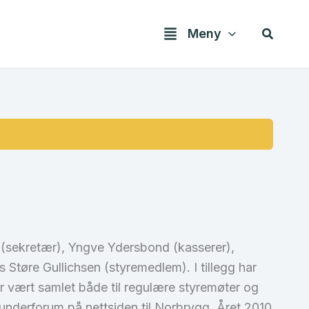
Søk
Meny
o (sekretær), Yngve Ydersbond (kasserer),
Støre Gullichsen (styremedlem). I tillegg har
r vært samlet både til regulære styremøter og
 underforum på nettsiden til Norbrygg. Året 2010