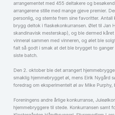
arrangementet med 455 deltakere og besøkende,
arrangørene stille med mange gjeve premier. De
personlig, og stemte frem sine favoritter. Antall
brygg deltok i flaskekonkurransen. Ølet til Jan 
skandinavisk mesterskap), og ble dermed kåret
vinnerøl sammen med vinneren, og ølet ble solgt f
falt så godt i smak at det ble brygget to ganger
siste batch.
Den 2. oktober ble det arrangert hjemmebrygger
smaklig hjemmebrygget øl, mens Eirik Nygård sø
foredrag om eksperimentelt øl av Mike Purphy, b
Foreningens andre årlige konkurranse, Juleølko
hjemmebryggere til stede. Konkurransen samt for
Klostergården Håndbryggeri. Styremedlem Lars S