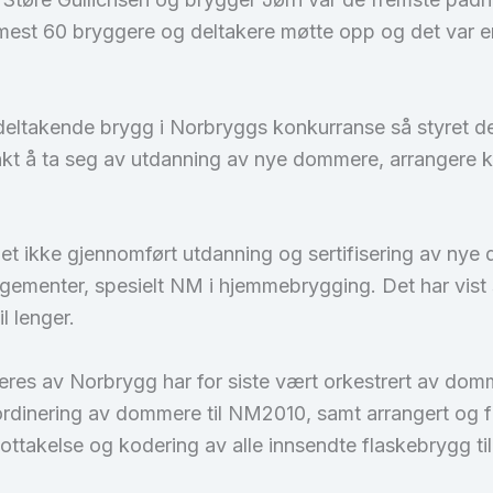
st 60 bryggere og deltakere møtte opp og det var en s
deltakende brygg i Norbryggs konkurranse så styret d
t å ta seg av utdanning av nye dommere, arrangere ko
det ikke gjennomført utdanning og sertifisering av nye 
rangementer, spesielt NM i hjemmebrygging. Det har vis
l lenger.
eres av Norbrygg har for siste vært orkestrert av d
rdinering av dommere til NM2010, samt arrangert og f
ttakelse og kodering av alle innsendte flaskebrygg t