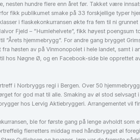
 nesten hundre flere enn året før. Takket være innsa
rfor fikk publikumet smake på 33 forskjellige typer h
 klasser i flaskekonkurransen økte fra fem til ni grunne
Halvor Fjeld – ”Humlehelvete”, fikk høyest poengsum to
 til ”Årets hjemmebrygg”. For andre gang brygget Gri
ra høsten av på Vinmonopolet i hele landet, samt i andre
 til hos Nøgne Ø, og en Facebook-side ble opprettet av e
treff i Norbryggs regi i Bergen. Over 50 hjemmebrygge
rget for god mat til alle. Smaking av øl stod selvsagt
rygger hos Lervig Aktiebryggeri. Arrangementet vil fin
nkurransen, ble for første gang på lenge avholdt som
treffelig flerretters middag med håndbrygget øl foreg
tøre Gullichsen og brygger Jørn var de fremste pådri