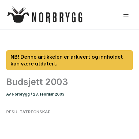
Hopp
rett
til
innholdet
Budsjett 2003
Av
Norbrygg
/
28. februar 2003
RESULTATREGNSKAP