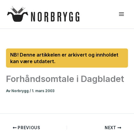
Hopp
rett
til
innholdet
Forhåndsomtale i Dagbladet
Av
Norbrygg
/
1. mars 2003
PREVIOUS
NEXT