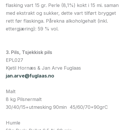
flasking vart 15 gr. Perle (8,1%) kokt i 15 mi. saman
med ekstrakt og sukker, dette vart tilført brygget
rett før flaskinga. Pårekna alkoholgehalt (inkl.
ettergjæring): 59 % vol.
3. Pils, Tsjekkisk pils
EPL027
Kjetil Hornæs & Jan Arve Fuglaas
jan.arve@fuglaas.no
Malt
8 kg Pilsnermalt
30/40/15+utmesking 90min 45/60/70+90grC
Humle