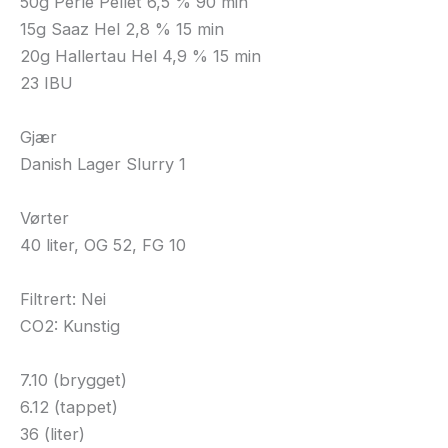
50g Perle Pellet 6,5 % 90 min
15g Saaz Hel 2,8 % 15 min
20g Hallertau Hel 4,9 % 15 min
23 IBU
Gjær
Danish Lager Slurry 1
Vørter
40 liter, OG 52, FG 10
Filtrert: Nei
CO2: Kunstig
7.10 (brygget)
6.12 (tappet)
36 (liter)