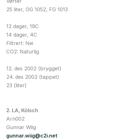
Vørter
25 liter, OG 1052, FG 1013
12 dager, 19C
14 dager, 4C
Filtrert: Nei
CO2: Naturlig
12. des 2002 (brygget)
24. des 2002 (tappet)
23 (liter)
2. LA, Kölsch
Arn002
Gunnar Wiig
gunnar.wiig@c2i.net