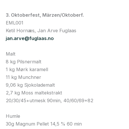
3. Oktoberfest, Märzen/Oktoberf.
EML001
Ketil Hornæs, Jan Arve Fuglaas
jan.arve@fuglaas.no
Malt
8 kg Pilsnermalt
1 kg Mørk karamell
11 kg Munchner
9,06 kg Sjokolademalt
2,7 kg Moss maltekstrakt
20/30/45+utmesk 90min, 40/60/69+82
Humle
30g Magnum Pellet 14,5 % 60 min