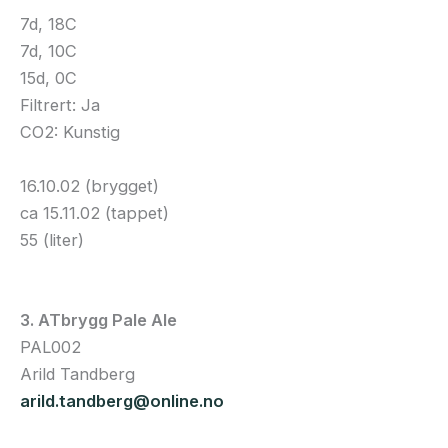
7d, 18C
7d, 10C
15d, 0C
Filtrert: Ja
CO2: Kunstig
16.10.02 (brygget)
ca 15.11.02 (tappet)
55 (liter)
3. ATbrygg Pale Ale
PAL002
Arild Tandberg
arild.tandberg@online.no