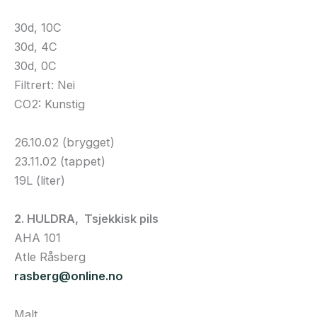
30d, 10C
30d, 4C
30d, 0C
Filtrert: Nei
CO2: Kunstig
26.10.02 (brygget)
23.11.02 (tappet)
19L (liter)
2. HULDRA, Tsjekkisk pils
AHA 101
Atle Råsberg
rasberg@online.no
Malt