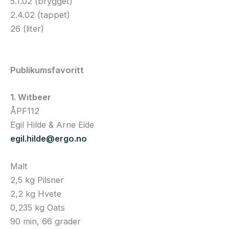
5.1.02 (brygget)
2.4.02 (tappet)
26 (liter)
Publikumsfavoritt
1. Witbeer
ÅPF112
Egil Hilde & Arne Eide
egil.hilde@ergo.no
Malt
2,5 kg Pilsner
2,2 kg Hvete
0,235 kg Oats
90 min, 66 grader