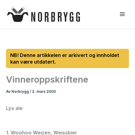
Hopp
rett
til
innholdet
Vinneroppskriftene
Av
Norbrygg
/
2. mars 2003
Lys ale
1. Woohoo Weizen, Weissbier