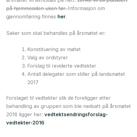
årsmøtet vil avholdes på nett.
Lenke vil bli publisert
på hjemmesiden uken før.
Informasjon om
gjennomføring finnes
her
.
Saker som skal behandles på årsmøtet er:
Konstituering av møtet
Valg av ordstyrer
Forslag til reviderte vedtekter
Antall delegater som stiller på landsmøtet
2017
Forslaget til vedtekter slik de foreligger etter
behandling av gruppen som ble nedsatt på årsmøtet
2016 ligger her:
vedtektsendringsforslag-
vedtekter-2016