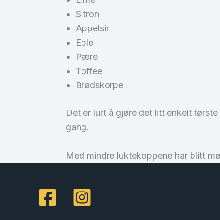
Sitron
Appelsin
Eple
Pære
Toffee
Brødskorpe
Det er lurt å gjøre det litt enkelt før
gang.
Med mindre luktekoppene har blitt mø