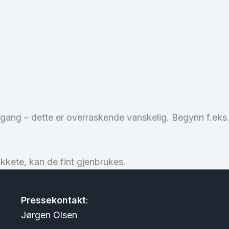
ste gang – dette er overraskende vanskelig. Begynn f.eks.
kkete, kan de fint gjenbrukes.
Pressekontakt
:
Jørgen Olsen