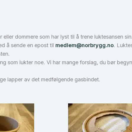
ller dommere som har lyst til å trene luktesansen sin
ed å sende en epost til
medlem@norbrygg.no
. Lukte
sten.
ing som lukter noe. Vi har mange forslag, du bør begyn
ange lapper av det medfølgende gasbindet.