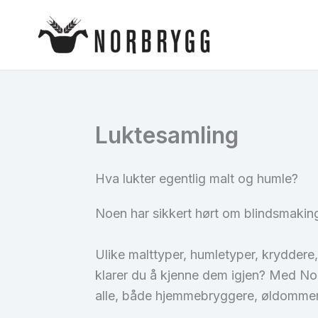
Hopp
rett
til
innholdet
Luktesamling
Hva lukter egentlig malt og humle?
Noen har sikkert hørt om blindsmaking
Ulike malttyper, humletyper, kryddere,
klarer du å kjenne dem igjen? Med Nor
alle, både hjemmebryggere, øldommer