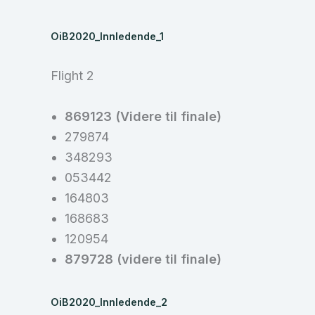
OiB2020_Innledende_1
Flight 2
869123 (Videre til finale)
279874
348293
053442
164803
168683
120954
879728 (videre til finale)
OiB2020_Innledende_2