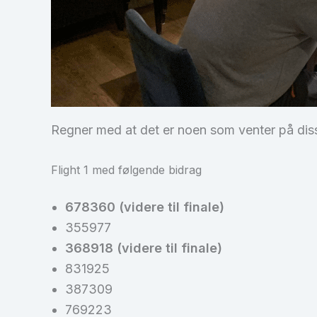
Regner med at det er noen som venter på disse
Flight 1 med følgende bidrag
678360 (videre til finale)
355977
368918 (videre til finale)
831925
387309
769223