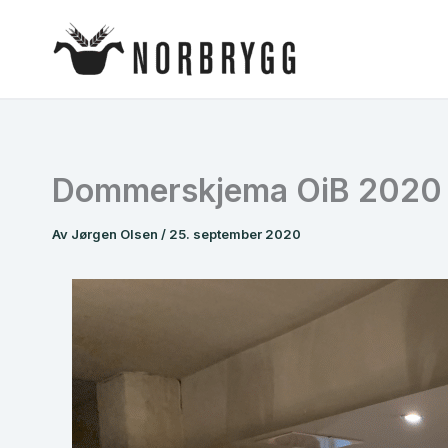
Hopp
rett
til
innholdet
Dommerskjema OiB 2020
Av
Jørgen Olsen
/
25. september 2020