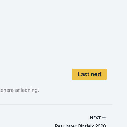
Last ned
senere anledning.
NEXT
Resultater Bjorleik 2020