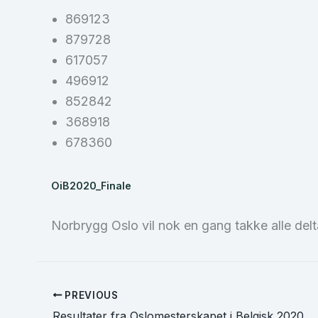
869123
879728
617057
496912
852842
368918
678360
OiB2020_Finale
Norbrygg Oslo vil nok en gang takke alle delt
PREVIOUS
Resultater fra Oslomesterskapet i Belgisk 2020