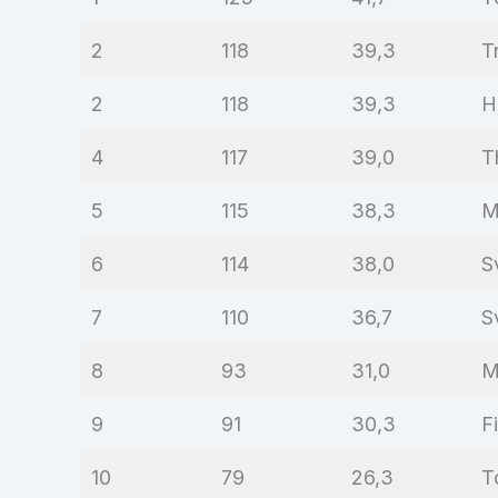
2
118
39,3
T
2
118
39,3
H
4
117
39,0
T
5
115
38,3
M
6
114
38,0
S
7
110
36,7
S
8
93
31,0
M
9
91
30,3
F
10
79
26,3
T