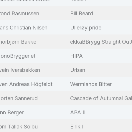
rond Rasmussen
Bill Beard
ans Christian Nilsen
Ullerøy pride
horbjørn Bakke
ekkaBBrygg Straight Outt
onoBryggeriet
HIPA
vein Iversbakken
Urban
ven Andreas Högfeldt
Wermlands Bitter
orten Sannerud
Cascade of Autumnal Ga
inn Berger
APA II
om Tallak Solbu
Eirik I