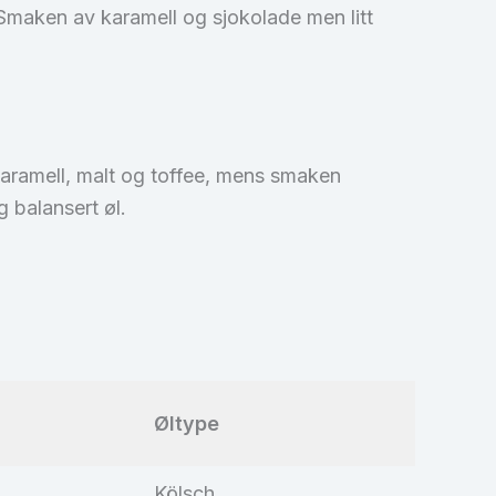
Smaken av karamell og sjokolade men litt
karamell, malt og toffee, mens smaken
g balansert øl.
Øltype
Kölsch