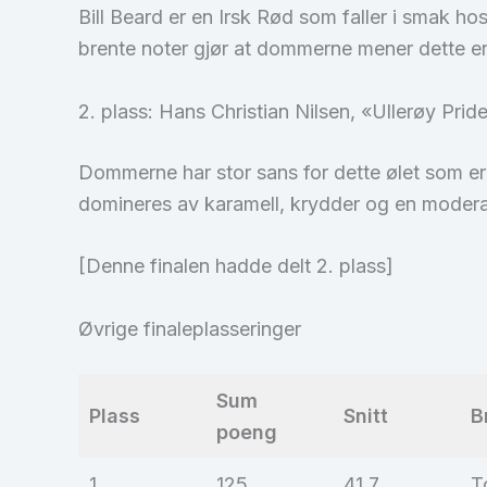
Bill Beard er en Irsk Rød som faller i smak 
brente noter gjør at dommerne mener dette er 
2. plass: Hans Christian Nilsen, «Ullerøy Prid
Dommerne har stor sans for dette ølet som er
domineres av karamell, krydder og en moderat
[Denne finalen hadde delt 2. plass]
Øvrige finaleplasseringer
Sum
Plass
Snitt
B
poeng
1
125
41,7
T