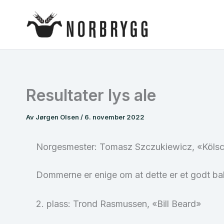
Hopp
rett
til
innholdet
Resultater lys ale
Av
Jørgen Olsen
/
6. november 2022
Norgesmester: Tomasz Szczukiewicz, «Köls
Dommerne er enige om at dette er et godt bala
2. plass: Trond Rasmussen, «Bill Beard»