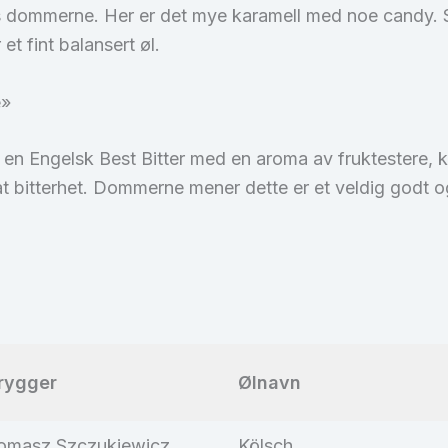
hos dommerne. Her er det mye karamell med noe candy. 
et fint balansert øl.
e»
 en Engelsk Best Bitter med en aroma av fruktestere, 
 bitterhet. Dommerne mener dette er et veldig godt o
rygger
Ølnavn
omasz Szczukiewicz
Kölsch