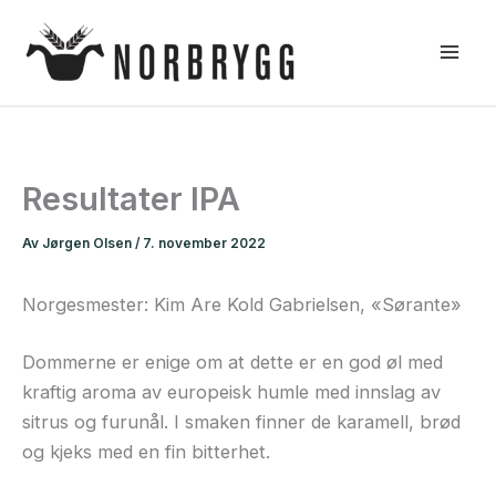
Hopp
rett
til
innholdet
Resultater IPA
Av
Jørgen Olsen
/
7. november 2022
Norgesmester: Kim Are Kold Gabrielsen, «Sørante»
Dommerne er enige om at dette er en god øl med
kraftig aroma av europeisk humle med innslag av
sitrus og furunål. I smaken finner de karamell, brød
og kjeks med en fin bitterhet.