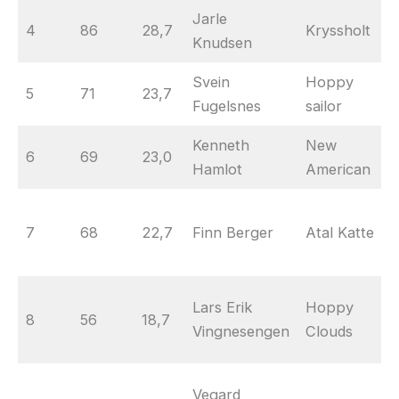
Jarle
4
86
28,7
Kryssholt
Knudsen
Svein
Hoppy
5
71
23,7
Fugelsnes
sailor
Kenneth
New
6
69
23,0
Hamlot
American
7
68
22,7
Finn Berger
Atal Katte
Lars Erik
Hoppy
8
56
18,7
Vingnesengen
Clouds
Vegard