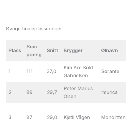
Øvrige finaleplasseringer
Sum
Plass
Snitt
Brygger
Ølnavn
poeng
Kim Are Kold
1
111
37,0
Sørante
Gabrielsen
Peter Marius
2
89
29,7
‘murica
Olsen
3
87
29,0
Kjetil Vågen
Monolitten