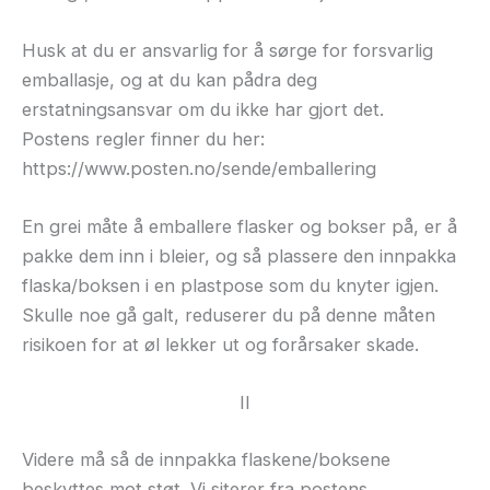
Husk at du er ansvarlig for å sørge for forsvarlig
emballasje, og at du kan pådra deg
erstatningsansvar om du ikke har gjort det.
Postens regler finner du her:
https://www.posten.no/sende/emballering
En grei måte å emballere flasker og bokser på, er å
pakke dem inn i bleier, og så plassere den innpakka
flaska/boksen i en plastpose som du knyter igjen.
Skulle noe gå galt, reduserer du på denne måten
risikoen for at øl lekker ut og forårsaker skade.
II
Videre må så de innpakka flaskene/boksene
beskyttes mot støt. Vi siterer fra postens