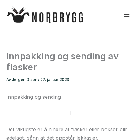
Hopp
rett
til
innholdet
Innpakking og sending av
flasker
Av
Jørgen Olsen
/
27. januar 2023
Innpakking og sending
I
Det viktigste er å hindre at flasker eller bokser blir
ødelagt, sånn at det oppstår lekkasjer.