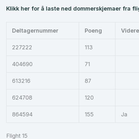
Klikk her for å laste ned dommerskjemaer fra fli
Deltagernummer
Poeng
Vider
227222
113
404690
71
613216
87
624708
120
864594
155
Ja
Flight 15