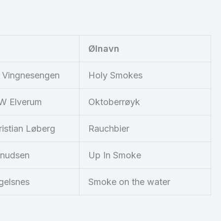
Ølnavn
k Vingnesengen
Holy Smokes
 W Elverum
Oktoberrøyk
istian Løberg
Rauchbier
Knudsen
Up In Smoke
gelsnes
Smoke on the water