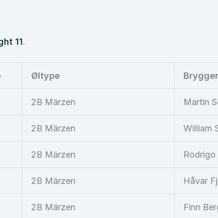
ght 11
.
e
Øltype
Brygge
2B Märzen
Martin 
2B Märzen
William 
2B Märzen
Rodrigo v
2B Märzen
Håvar Fj
2B Märzen
Finn Ber