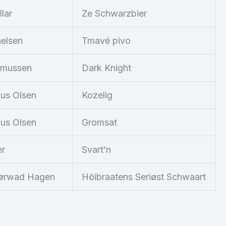
llar
Ze Schwarzbier
helsen
Tmavé pivo
smussen
Dark Knight
ius Olsen
Kozelig
ius Olsen
Gromsat
er
Svart’n
jørwad Hagen
Höibraatens Seriøst Schwaart