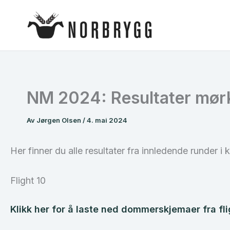
Hopp
rett
til
innholdet
NM 2024: Resultater mørk
Av
Jørgen Olsen
/
4. mai 2024
Her finner du alle resultater fra innledende runder i
Flight 10
Klikk her for å laste ned dommerskjemaer fra fli