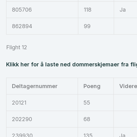
805706
118
Ja
862894
99
Flight 12
Klikk her for å laste ned dommerskjemaer fra fli
Deltagernummer
Poeng
Vider
20121
55
202290
68
239930
135
Ja