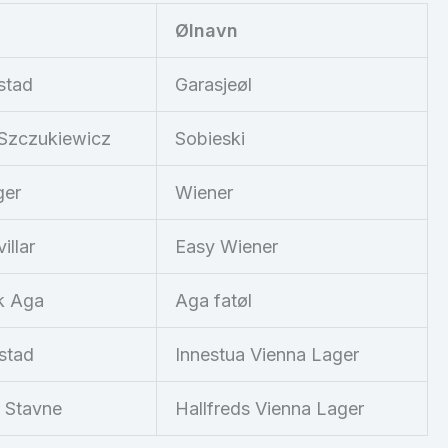
Ølnavn
stad
Garasjeøl
Szczukiewicz
Sobieski
ger
Wiener
illar
Easy Wiener
ik Aga
Aga fatøl
stad
Innestua Vienna Lager
r Stavne
Hallfreds Vienna Lager