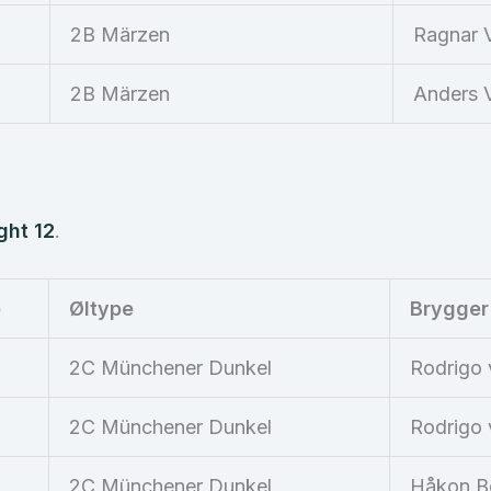
2B Märzen
Ragnar 
2B Märzen
Anders 
ght 12
.
e
Øltype
Brygger
2C Münchener Dunkel
Rodrigo v
2C Münchener Dunkel
Rodrigo v
2C Münchener Dunkel
Håkon B