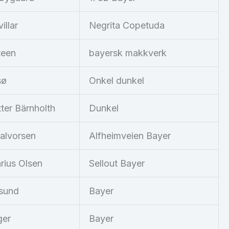
illar
Negrita Copetuda
teen
bayersk makkverk
sø
Onkel dunkel
ter Bärnholth
Dunkel
alvorsen
Alfheimveien Bayer
rius Olsen
Sellout Bayer
sund
Bayer
ger
Bayer