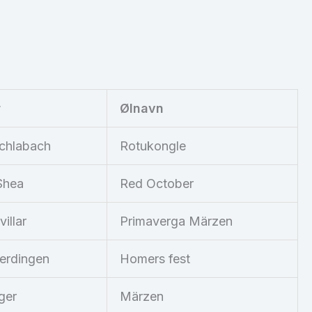
r
Ølnavn
Schlabach
Rotukongle
Shea
Red October
illar
Primaverga Märzen
erdingen
Homers fest
ger
Märzen