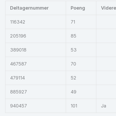
Deltagernummer
Poeng
Vider
116342
71
205196
85
389018
53
467587
70
479114
52
885927
49
940457
101
Ja