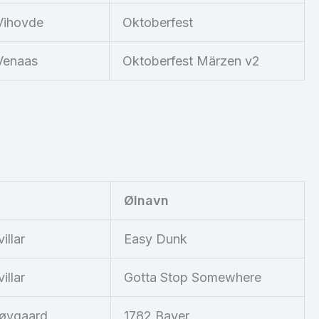
Vihovde
Oktoberfest
Venaas
Oktoberfest Märzen v2
Ølnavn
illar
Easy Dunk
illar
Gotta Stop Somewhere
øygaard
1782 Bayer