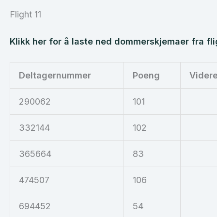
Flight 11
Klikk her for å laste ned dommerskjemaer fra fli
Deltagernummer
Poeng
Vider
290062
101
332144
102
365664
83
474507
106
694452
54