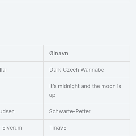
Ølnavn
llar
Dark Czech Wannabe
It’s midnight and the moon is
up
nudsen
Schwarte-Petter
W Elverum
TmavE